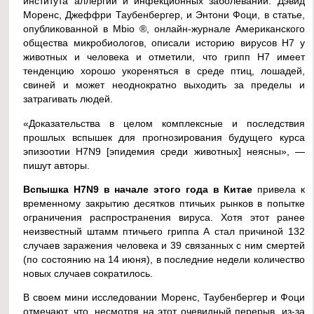
института аллергии и инфекционных заболеваний. Дэвид
Моренс, Джеффри Таубенбергер, и Энтони Фоци, в статье,
опубликованной в Mbio ®, онлайн-журнале Американского
общества микробиологов, описали историю вирусов H7 у
животных и человека и отметили, что грипп H7 имеет
тенденцию хорошо укореняться в среде птиц, лошадей,
свиней и может неоднократно выходить за пределы и
затрагивать людей.
«Доказательства в целом комплексные и последствия
прошлых вспышек для прогнозирования будущего курса
эпизоотии H7N9 [эпидемия среди животных] неясны», —
пишут авторы.
Вспышка
H7
N9 в начале этого года в Китае
привела к
временному закрытию десятков птичьих рынков в попытке
ограничения распространения вируса. Хотя этот ранее
неизвестный штамм птичьего гриппа А стал причиной 132
случаев заражения человека и 39 связанных с ним смертей
(по состоянию на 14 июня), в последние недели количество
новых случаев сократилось.
В своем мини исследовании Моренс, Таубенбергер и Фоци
отмечают, что, несмотря на этот очевидный перерыв, из-за