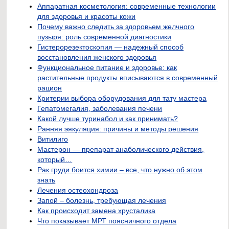
Аппаратная косметология: современные технологии
для здоровья и красоты кожи
Почему важно следить за здоровьем желчного
пузыря: роль современной диагностики
Гистерорезектоскопия — надежный способ
восстановления женского здоровья
Функциональное питание и здоровье: как
растительные продукты вписываются в современный
рацион
Критерии выбора оборудования для тату мастера
Гепатомегалия, заболевания печени
Какой лучше туринабол и как принимать?
Ранняя эякуляция: причины и методы решения
Витилиго
Мастерон — препарат анаболического действия,
который…
Рак груди боится химии – все, что нужно об этом
знать
Лечения остеохондроза
Запой – болезнь, требующая лечения
Как происходит замена хрусталика
Что показывает МРТ поясничного отдела