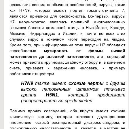
нескольких весьма необычных особенностей, вирусы, такие
как H7N9, которые имеют подтип гемагглютинина 7,
являются причиной для беспокойства. Во-первых, вирусы
H7 неоднократно являлись причиной многочисленных
вспышек болезни домашней птицы в Нью-Йорке, Канаде,
Мексике, Нидерландах и Италии, и почти во всех этих
случаях вирус в конечном итоге переходил на людей.
Кроме того, при инфицировании птиц вирусы H7 обладают
способностью
мутировать от формы низкой
патогенности до высокой патогенности
, этот сценарий
может привести к крупномасштабному отбору и, в конечном
счете, приведет к заражению человека, к примеру
работников птицеферм.
H7N9
также имеет
схожие черты
с другим
высоко патогенным штаммом птичьего
гриппа
H5N1
, который продолжает
распространяться среди людей.
Помимо прочих совпадений, оба вируса имеют схожую
клиническую картину, которая включает двустороннюю
пневмонию, острый респираторный дистресс-синдром, и
полиорганную недостаточность, и, кажется, в настоящее