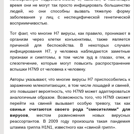
время они не могут так просто инфицировать большинство
людей, но они способны вызвать тяжелую форму
заболевания у лиц с неспецифической генетической
восприимчивостью.
Тот факт, что многие H7 вирусы, как правило, проникают в
организм через клетки конъюнктивы, также является
причиной для беспокойства. В некоторых случаях
инфицирования H7, у человека наблюдаются заметные
признаки и симптомы, в том числе зуд в глазах, отек, и
слезотечение, которые могут повысить распространение
вспышки H7N9 от человека к человеку.
Авторы указывают, что многие вирусы H7 приспособились к
заражению млекопитающих, в том числе лошадей и свиней,
это повышает вероятность, что H7N9 может адаптироваться
аналогичным образом. Возможность того, что H7N9 сможет
перейти на свиней вызывает особую тревогу, так как
свиньи считаются своего рода "смесителями" для
вирусов
, местом размножения новых вирусных
реассортантов. В 2009 году произошла такая пандемия
штамма гриппа H1N1, известного как «свиной грипп».