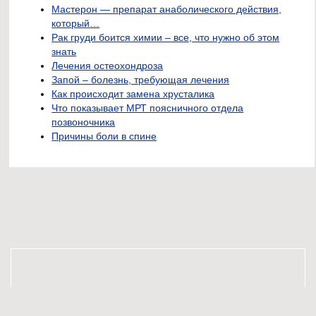
Мастерон — препарат анаболического действия,
который…
Рак груди боится химии – все, что нужно об этом
знать
Лечения остеохондроза
Запой – болезнь, требующая лечения
Как происходит замена хрусталика
Что показывает МРТ поясничного отдела
позвоночника
Причины боли в спине