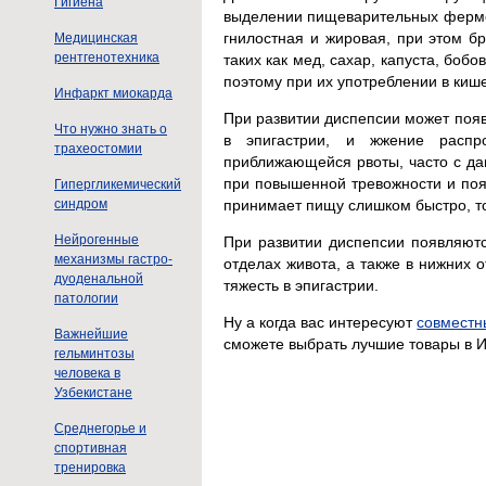
Гигиена
выделении пищеварительных фермен
гнилостная и жировая, при этом б
Медицинская
рентгенотехника
таких как мед, сахар, капуста, бобо
поэтому при их употреблении в киш
Инфаркт миокарда
При развитии диспепсии может появи
Что нужно знать о
в эпигастрии, и жжение распр
трахеостомии
приближающейся рвоты, часто с дав
при повышенной тревожности и появ
Гипергликемический
принимает пищу слишком быстро, т
синдром
Нейрогенные
При развитии диспепсии появляют
механизмы гастро-
отделах живота, а также в нижних 
дуоденальной
тяжесть в эпигастрии.
патологии
Ну а когда вас интересуют
совместн
Важнейшие
сможете выбрать лучшие товары в И
гельминтозы
человека в
Узбекистане
Среднегорье и
спортивная
тренировка