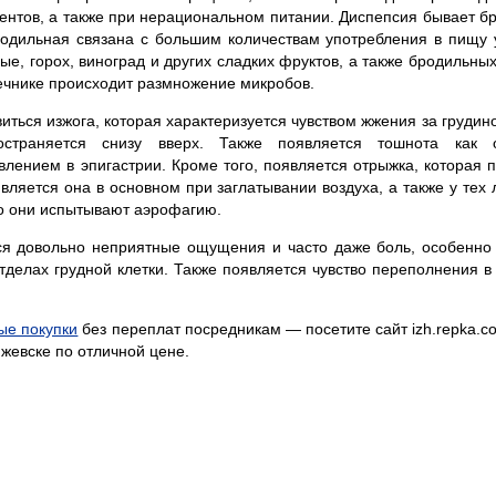
тов, а также при нерациональном питании. Диспепсия бывает б
родильная связана с большим количествам употребления в пищу 
вые, горох, виноград и других сладких фруктов, а также бродильных
ечнике происходит размножение микробов.
ться изжога, которая характеризуется чувством жжения за грудино
остраняется снизу вверх. Также появляется тошнота как
лением в эпигастрии. Кроме того, появляется отрыжка, которая 
ляется она в основном при заглатывании воздуха, а также у тех 
о они испытывают аэрофагию.
ся довольно неприятные ощущения и часто даже боль, особенно 
отделах грудной клетки. Также появляется чувство переполнения в
ые покупки
без переплат посредникам — посетите сайт izh.repka.c
жевске по отличной цене.