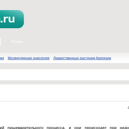
пия
Молекулярная онкология
Лекарственные растения Киргизии
ий пищеварительного процесса, и они происходят при недо