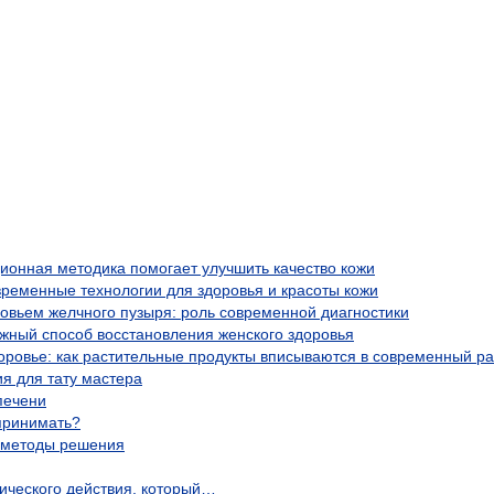
ционная методика помогает улучшить качество кожи
временные технологии для здоровья и красоты кожи
ровьем желчного пузыря: роль современной диагностики
жный способ восстановления женского здоровья
оровье: как растительные продукты вписываются в современный р
я для тату мастера
печени
 принимать?
и методы решения
ического действия, который…