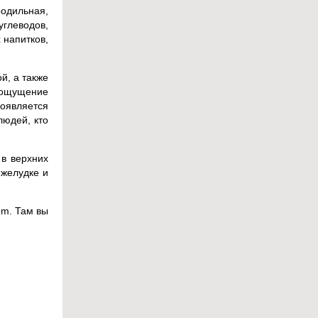
родильная,
углеводов,
 напитков,
й, а также
 ощущение
появляется
людей, кто
в верхних
 желудке и
om. Там вы