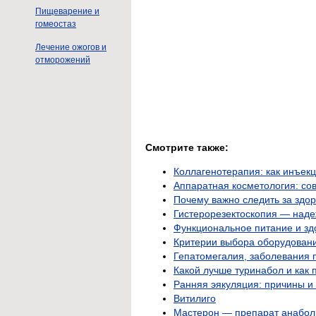
Пищеварение и
гомеостаз
Лечение ожогов и
отморожений
Смотрите также:
Коллагенотерапия: как инъек
Аппаратная косметология: со
Почему важно следить за здо
Гистерорезектоскопия — наде
Функциональное питание и зд
Критерии выбора оборудовани
Гепатомегалия, заболевания 
Какой лучше туринабол и как
Ранняя эякуляция: причины 
Витилиго
Мастерон — препарат анабол