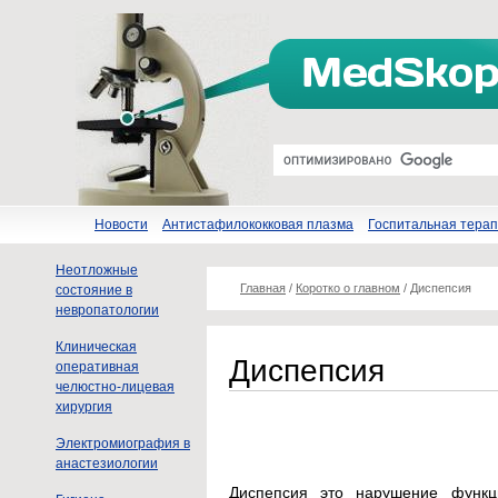
Новости
Антистафилококковая плазма
Госпитальная тера
Неотложные
Главная
/
Коротко о главном
/
Диспепсия
состояние в
невропатологии
Клиническая
Диспепсия
оперативная
челюстно-лицевая
хирургия
Электромиография в
анастезиологии
Диспепсия это нарушение функц