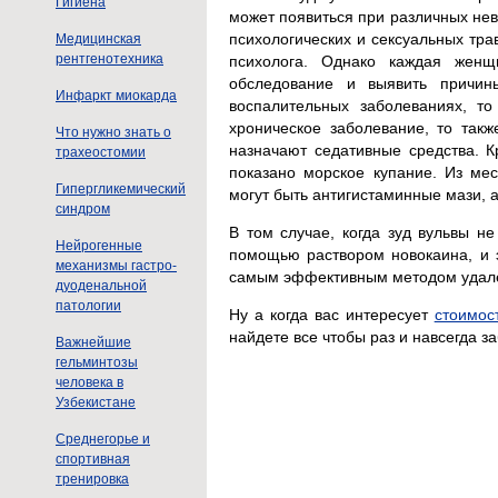
Гигиена
может появиться при различных нев
психологических и сексуальных тра
Медицинская
рентгенотехника
психолога. Однако каждая женщ
обследование и выявить причин
Инфаркт миокарда
воспалительных заболеваниях, т
хроническое заболевание, то так
Что нужно знать о
назначают седативные средства. 
трахеостомии
показано морское купание. Из ме
Гипергликемический
могут быть антигистаминные мази, 
синдром
В том случае, когда зуд вульвы н
Нейрогенные
помощью раствором новокаина, и э
механизмы гастро-
самым эффективным методом удален
дуоденальной
патологии
Ну а когда вас интересует
стоимос
найдете все чтобы раз и навсегда з
Важнейшие
гельминтозы
человека в
Узбекистане
Среднегорье и
спортивная
тренировка