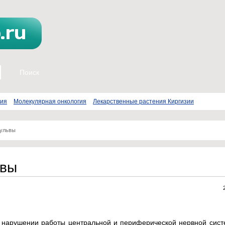
пия
Молекулярная онкология
Лекарственные растения Киргизии
вульвы
ьвы
 нарушении работы центральной и периферической нервной сист