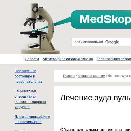
Новости
Антистафилококковая плазма
Госпитальная тера
Неотложные
Главная
/
Коротко о главном
/
Лечение зуда 
состояние в
невропатологии
Клиническая
Лечение зуда вул
оперативная
челюстно-лицевая
хирургия
Электромиография в
анастезиологии
Обычно зуд вульвы появляется при