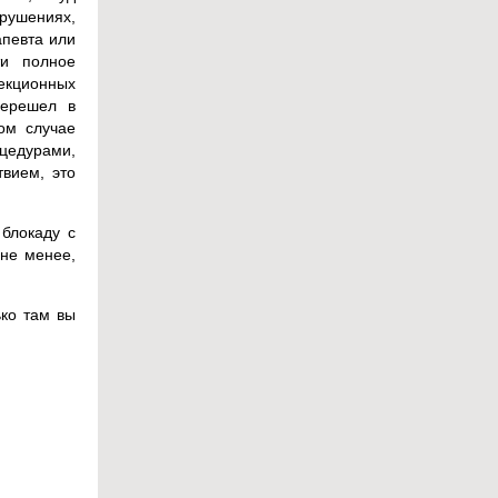
арушениях,
апевта или
ти полное
екционных
перешел в
ом случае
цедурами,
вием, это
 блокаду с
 не менее,
ько там вы