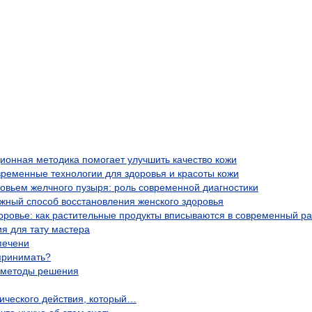
ционная методика помогает улучшить качество кожи
временные технологии для здоровья и красоты кожи
ровьем желчного пузыря: роль современной диагностики
жный способ восстановления женского здоровья
оровье: как растительные продукты вписываются в современный р
я для тату мастера
печени
 принимать?
и методы решения
ического действия, который…