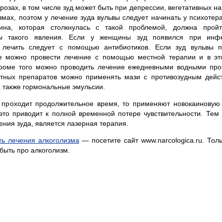
розах, в том числе зуд может быть при депрессии, вегетативных н
вмах, поэтом у лечение зуда вульвы следует начинать у психотер
ина, которая столкнулась с такой проблемой, должна прой
ы такого явления. Если у женщины зуд появился при инф
о лечить следует с помощью антибиотиков. Если зуд вульвы 
же можно провести лечение с помощью местной терапии и в эт
Кроме того можно проводить лечение ежедневными водными про
стных препаратов можно применять мази с противозудным дейст
а также гормональные эмульсии.
е проходит продолжительное время, то применяют новокаиновую
то приводит к полной временной потере чувствительности. Тем
ия зуда, является лазерная терапия.
ть лечения алкоголизма
— посетите сайт www.narcologica.ru. Тол
абыть про алкоголизм.