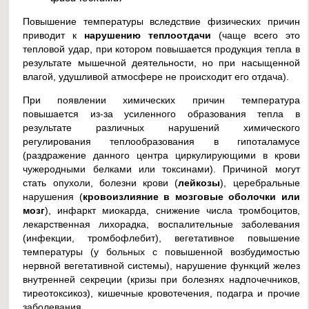
Повышение температуры вследствие физических причин
приводит к
нарушению теплоотдачи
(чаще всего это
тепловой удар, при котором повышается продукция тепла в
результате мышечной деятельности, но при насыщенной
влагой, удушливой атмосфере не происходит его отдача).
При появлении химических причин температура
повышается из-за усиленного образования тепла в
результате различных нарушений химического
регулирования теплообразования в гипоталамусе
(раздражение данного центра циркулирующими в крови
чужеродными белками или токсинами). Причиной могут
стать опухоли, болезни крови (
лейкозы
), церебральные
нарушения (
кровоизлияние в мозговые оболочки или
мозг
), инфаркт миокарда, снижение числа тромбоцитов,
лекарственная лихорадка, воспалительные заболевания
(инфекции, тромбофлебит), вегетативное повышение
температуры (у больных с повышенной возбудимостью
нервной вегетативной системы), нарушение функций желез
внутренней секреции (кризы при болезнях надпочечников,
тиреотоксикоз), кишечные кровотечения, подагра и прочие
заболевания.