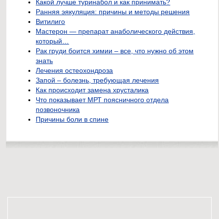
Какой лучше туринабол и как принимать?
Ранняя эякуляция: причины и методы решения
Витилиго
Мастерон — препарат анаболического действия,
который…
Рак груди боится химии – все, что нужно об этом
знать
Лечения остеохондроза
Запой – болезнь, требующая лечения
Как происходит замена хрусталика
Что показывает МРТ поясничного отдела
позвоночника
Причины боли в спине