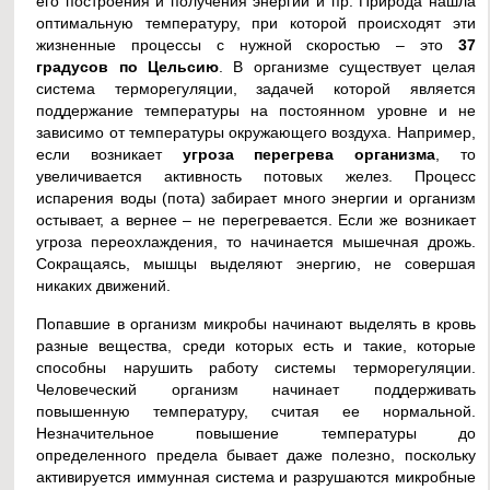
его построения и получения энергии и пр. Природа нашла
оптимальную температуру, при которой происходят эти
жизненные процессы с нужной скоростью – это
37
градусов по Цельсию
. В организме существует целая
система терморегуляции, задачей которой является
поддержание температуры на постоянном уровне и не
зависимо от температуры окружающего воздуха. Например,
если возникает
угроза перегрева организма
, то
увеличивается активность потовых желез. Процесс
испарения воды (пота) забирает много энергии и организм
остывает, а вернее – не перегревается. Если же возникает
угроза переохлаждения, то начинается мышечная дрожь.
Сокращаясь, мышцы выделяют энергию, не совершая
никаких движений.
Попавшие в организм микробы начинают выделять в кровь
разные вещества, среди которых есть и такие, которые
способны нарушить работу системы терморегуляции.
Человеческий организм начинает поддерживать
повышенную температуру, считая ее нормальной.
Незначительное повышение температуры до
определенного предела бывает даже полезно, поскольку
активируется иммунная система и разрушаются микробные