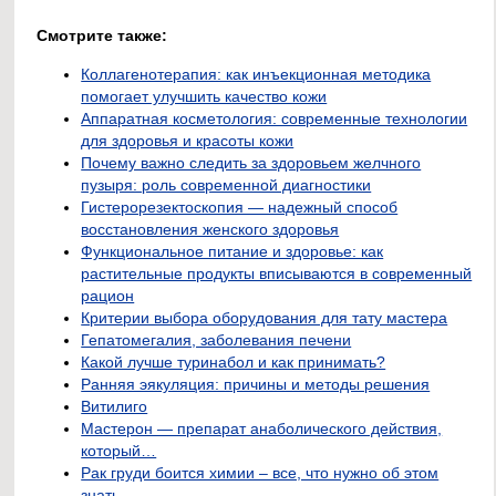
Смотрите также:
Коллагенотерапия: как инъекционная методика
помогает улучшить качество кожи
Аппаратная косметология: современные технологии
для здоровья и красоты кожи
Почему важно следить за здоровьем желчного
пузыря: роль современной диагностики
Гистерорезектоскопия — надежный способ
восстановления женского здоровья
Функциональное питание и здоровье: как
растительные продукты вписываются в современный
рацион
Критерии выбора оборудования для тату мастера
Гепатомегалия, заболевания печени
Какой лучше туринабол и как принимать?
Ранняя эякуляция: причины и методы решения
Витилиго
Мастерон — препарат анаболического действия,
который…
Рак груди боится химии – все, что нужно об этом
знать