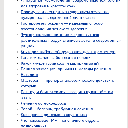
Аппаратная косметология: современные технологии
для здоровья и красоты кожи
Почему важно следить за здоровьем желчного
пузыря: роль современной диагностики
Гистерорезектоскопия — надежный способ
восстановления женского здоровья
Функциональное питание и здоровье: как
растительные продукты вписываются в современный
рацион
Критерии выбора оборудования для тату мастера
Гепатомегалия, заболевания печени
Какой лучше туринабол и как принимать?
Ранняя эякуляция: причины и методы решения
Витилиго
Мастерон — препарат анаболического действия,
который…
Рак груди боится химии – все, что нужно об этом
знать
Лечения остеохондроза
Запой – болезнь, требующая лечения
Как происходит замена хрусталика
Что показывает МРТ поясничного отдела
позвоночника