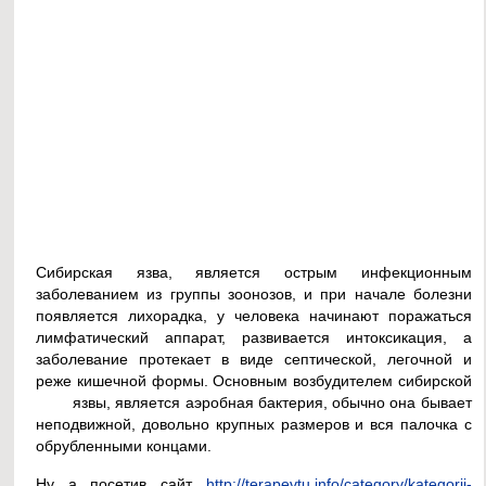
Сибирская язва, является острым инфекционным
заболеванием из группы зоонозов, и при начале болезни
появляется лихорадка, у человека начинают поражаться
лимфатический аппарат, развивается интоксикация, а
заболевание протекает в виде септической, легочной и
реже кишечной формы. Основным возбудителем сибирской
язвы, является аэробная бактерия, обычно она бывает
неподвижной, довольно крупных размеров и вся палочка с
обрубленными концами.
Ну а посетив сайт
http://terapevtu.info/category/kategorii-