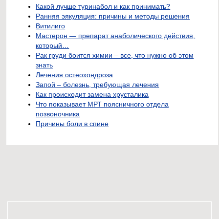
Какой лучше туринабол и как принимать?
Ранняя эякуляция: причины и методы решения
Витилиго
Мастерон — препарат анаболического действия,
который…
Рак груди боится химии – все, что нужно об этом
знать
Лечения остеохондроза
Запой – болезнь, требующая лечения
Как происходит замена хрусталика
Что показывает МРТ поясничного отдела
позвоночника
Причины боли в спине