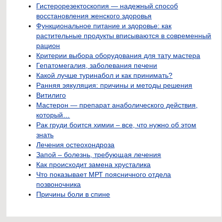
Гистерорезектоскопия — надежный способ
восстановления женского здоровья
Функциональное питание и здоровье: как
растительные продукты вписываются в современный
рацион
Критерии выбора оборудования для тату мастера
Гепатомегалия, заболевания печени
Какой лучше туринабол и как принимать?
Ранняя эякуляция: причины и методы решения
Витилиго
Мастерон — препарат анаболического действия,
который…
Рак груди боится химии – все, что нужно об этом
знать
Лечения остеохондроза
Запой – болезнь, требующая лечения
Как происходит замена хрусталика
Что показывает МРТ поясничного отдела
позвоночника
Причины боли в спине