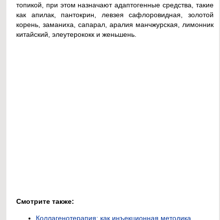
топикой, при этом назначают адаптогенные средства, такие
как апилак, пантокрин, левзея сафлоровидная, золотой
корень, заманиха, сапарал, аралия манчжурская, лимонник
китайский, элеутерококк и женьшень.
Смотрите также:
Коллагенотерапия: как инъекционная методика