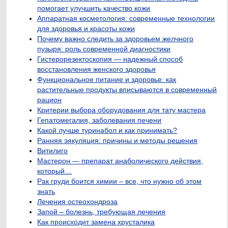
помогает улучшить качество кожи
Аппаратная косметология: современные технологии
для здоровья и красоты кожи
Почему важно следить за здоровьем желчного
пузыря: роль современной диагностики
Гистерорезектоскопия — надежный способ
восстановления женского здоровья
Функциональное питание и здоровье: как
растительные продукты вписываются в современный
рацион
Критерии выбора оборудования для тату мастера
Гепатомегалия, заболевания печени
Какой лучше туринабол и как принимать?
Ранняя эякуляция: причины и методы решения
Витилиго
Мастерон — препарат анаболического действия,
который…
Рак груди боится химии – все, что нужно об этом
знать
Лечения остеохондроза
Запой – болезнь, требующая лечения
Как происходит замена хрусталика