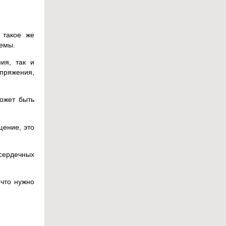
 такое же
темы.
ия, так и
апряжения,
ожет быть
щение, это
 сердечных
 что нужно