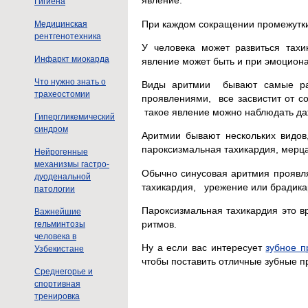
явление.
Гигиена
При каждом сокращении промежутки 
Медицинская
рентгенотехника
У человека может развиться тахи
Инфаркт миокарда
явление может быть и при эмоциона
Что нужно знать о
Виды аритмии бывают самые разн
трахеостомии
проявлениями, все засвистит от с
такое явление можно наблюдать да
Гипергликемический
синдром
Аритмии бывают нескольких видов
пароксизмальная тахикардия, мерца
Нейрогенные
механизмы гастро-
Обычно синусовая аритмия проявля
дуоденальной
тахикардия, урежение или брадика
патологии
Пароксизмальная тахикардия это в
Важнейшие
ритмов.
гельминтозы
человека в
Ну а если вас интересует
зубное п
Узбекистане
чтобы поставить отличные зубные п
Среднегорье и
спортивная
тренировка