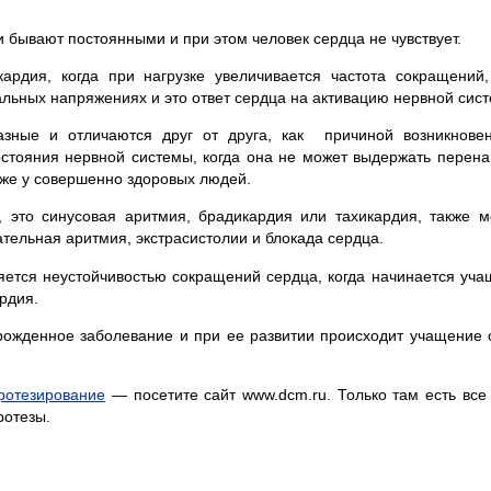
бывают постоянными и при этом человек сердца не чувствует.
кардия, когда при нагрузке увеличивается частота сокращений,
льных напряжениях и это ответ сердца на активацию нервной сис
ые и отличаются друг от друга, как причиной возникновен
остояния нервной системы, когда она не может выдержать перен
же у совершенно здоровых людей.
, это синусовая аритмия, брадикардия или тахикардия, также м
тельная аритмия, экстрасистолии и блокада сердца.
ется неустойчивостью сокращений сердца, когда начинается уча
рдия.
рожденное заболевание и при ее развитии происходит учащение
ротезирование
— посетите сайт www.dcm.ru. Только там есть все
ротезы.