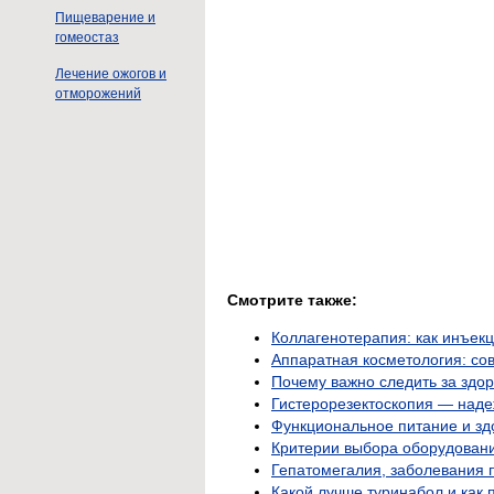
Пищеварение и
гомеостаз
Лечение ожогов и
отморожений
Смотрите также:
Коллагенотерапия: как инъек
Аппаратная косметология: со
Почему важно следить за здо
Гистерорезектоскопия — наде
Функциональное питание и зд
Критерии выбора оборудовани
Гепатомегалия, заболевания 
Какой лучше туринабол и как