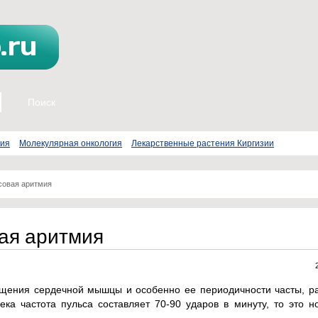
пия
Молекулярная онкология
Лекарственные растения Киргизии
совая аритмия
вая аритмия
щения сердечной мышцы и особенно ее периодичности часты, ра
ека частота пульса составляет 70-90 ударов в минуту, то это 