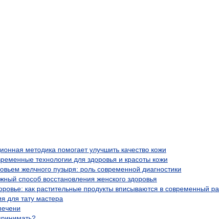
ционная методика помогает улучшить качество кожи
временные технологии для здоровья и красоты кожи
ровьем желчного пузыря: роль современной диагностики
жный способ восстановления женского здоровья
оровье: как растительные продукты вписываются в современный р
я для тату мастера
печени
 принимать?