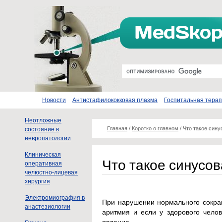
Новости
Антистафилококковая плазма
Госпитальная тера
Неотложные
Главная
/
Коротко о главном
/
Что такое сину
состояние в
невропатологии
Клиническая
Что такое синусо
оперативная
челюстно-лицевая
хирургия
Электромиография в
При нарушении нормального сокра
анастезиологии
аритмия и если у здорового челов