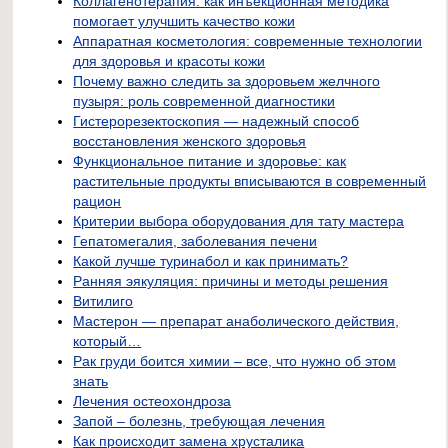
Коллагенотерапия: как инъекционная методика
помогает улучшить качество кожи
Аппаратная косметология: современные технологии
для здоровья и красоты кожи
Почему важно следить за здоровьем желчного
пузыря: роль современной диагностики
Гистерорезектоскопия — надежный способ
восстановления женского здоровья
Функциональное питание и здоровье: как
растительные продукты вписываются в современный
рацион
Критерии выбора оборудования для тату мастера
Гепатомегалия, заболевания печени
Какой лучше туринабол и как принимать?
Ранняя эякуляция: причины и методы решения
Витилиго
Мастерон — препарат анаболического действия,
который…
Рак груди боится химии – все, что нужно об этом
знать
Лечения остеохондроза
Запой – болезнь, требующая лечения
Как происходит замена хрусталика