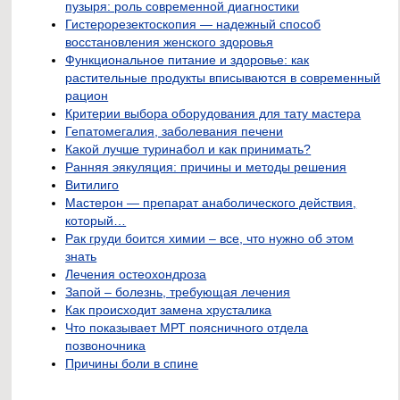
пузыря: роль современной диагностики
Гистерорезектоскопия — надежный способ
восстановления женского здоровья
Функциональное питание и здоровье: как
растительные продукты вписываются в современный
рацион
Критерии выбора оборудования для тату мастера
Гепатомегалия, заболевания печени
Какой лучше туринабол и как принимать?
Ранняя эякуляция: причины и методы решения
Витилиго
Мастерон — препарат анаболического действия,
который…
Рак груди боится химии – все, что нужно об этом
знать
Лечения остеохондроза
Запой – болезнь, требующая лечения
Как происходит замена хрусталика
Что показывает МРТ поясничного отдела
позвоночника
Причины боли в спине