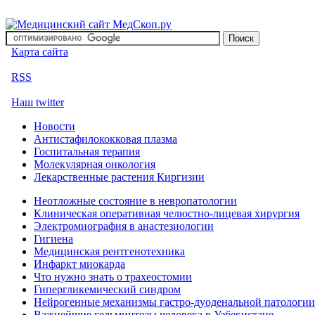
Карта сайта
RSS
Наш twitter
Новости
Антистафилококковая плазма
Госпитальная терапия
Молекулярная онкология
Лекарственные растения Киргизии
Неотложные состояние в невропатологии
Клиническая оперативная челюстно-лицевая хирургия
Электромиография в анастезиологии
Гигиена
Медицинская рентгенотехника
Инфаркт миокарда
Что нужно знать о трахеостомии
Гипергликемический синдром
Нейрогенные механизмы гастро-дуоденальной патологии
Важнейшие гельминтозы человека в Узбекистане