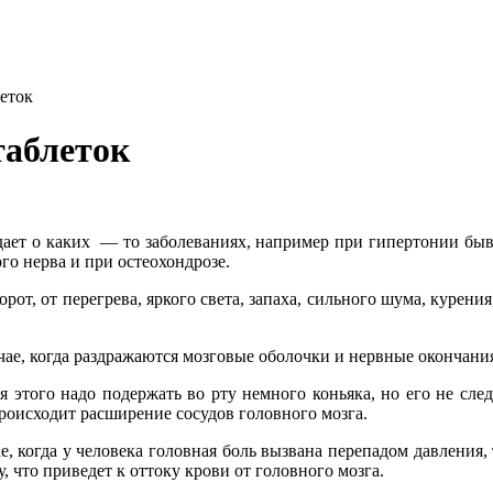
леток
таблеток
еждает о каких — то заболеваниях, например при гипертонии бы
го нерва и при остеохондрозе.
рот, от перегрева, яркого света, запаха, сильного шума, курени
чае, когда раздражаются мозговые оболочки и нервные окончани
 этого надо подержать во рту немного коньяка, но его не след
роисходит расширение сосудов головного мозга.
, когда у человека головная боль вызвана перепадом давления, т
, что приведет к оттоку крови от головного мозга.