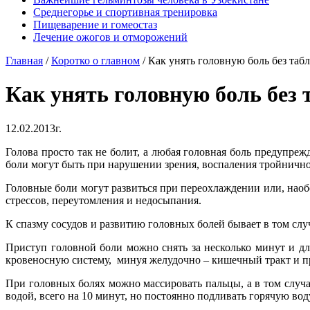
Среднегорье и спортивная тренировка
Пищеварение и гомеостаз
Лечение ожогов и отморожений
Главная
/
Коротко о главном
/
Как унять головную боль без таб
Как унять головную боль без 
12.02.2013г.
Голова просто так не болит, а любая головная боль предупр
боли могут быть при нарушении зрения, воспаления тройнично
Головные боли могут развиться при переохлаждении или, наобо
стрессов, переутомления и недосыпания.
К спазму сосудов и развитию головных болей бывает в том слу
Приступ головной боли можно снять за несколько минут и для
кровеносную систему, минуя желудочно – кишечный тракт и п
При головных болях можно массировать пальцы, а в том случае
водой, всего на 10 минут, но постоянно подливать горячую воду