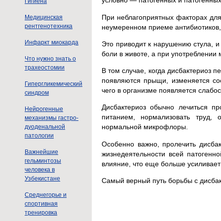
условно — патогенных и патогенны
Гигиена
При неблагоприятных факторах для
Медицинская
рентгенотехника
неумеренном приеме антибиотиков,
Инфаркт миокарда
Это приводит к нарушению стула, и
боли в животе, а при употреблении
Что нужно знать о
трахеостомии
В том случае, когда дисбактериоз п
появляются прыщи, изменяется сос
Гипергликемический
чего в организме появляется слабос
синдром
Дисбактериоз обычно лечиться п
Нейрогенные
питанием, нормализовать труд, 
механизмы гастро-
нормальной микрофлоры.
дуоденальной
патологии
Особенно важно, пролечить дисбакт
Важнейшие
жизнедеятельности всей патогенн
гельминтозы
влияние, что еще больше усиливает
человека в
Узбекистане
Самый верный путь борьбы с дисба
Среднегорье и
спортивная
тренировка