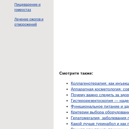
Пищеварение и
гомеостаз
Лечение ожогов и
отморожений
Смотрите также:
Коллагенотерапия: как инъек
Аппаратная косметология: со
Почему важно следить за здо
Гистерорезектоскопия — наде
Функциональное питание и зд
Критерии выбора оборудовани
Гепатомегалия, заболевания 
Какой лучше туринабол и как