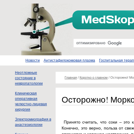
Новости
Антистафилококковая плазма
Госпитальная тера
Неотложные
Главная
/
Коротко о главном
/
Осторожно! Мо
состояние в
невропатологии
Клиническая
Осторожно! Морко
оперативная
челюстно-лицевая
хирургия
Электромиография в
Принято считать, что соки – это 
анастезиологии
Конечно, это верно, польза от св