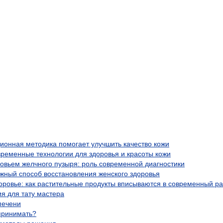
ционная методика помогает улучшить качество кожи
временные технологии для здоровья и красоты кожи
ровьем желчного пузыря: роль современной диагностики
жный способ восстановления женского здоровья
оровье: как растительные продукты вписываются в современный р
я для тату мастера
печени
 принимать?