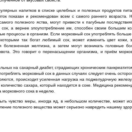
олученное от вкусовых свойств.
улярных напитков в списке целебных и полезных продуктов пита
иток показан и рекомендован всем с самого раннего возраста. 
 самого полезного яства, могут привести к пагубным последстви
 сок, а вернее злоупотребление им, способен своим большим к
ые процессы в организм. Если морковный сок употреблять больше
 которыми так богат любимый сок, может изменить цвет кожи, з
я болезненная желтизна, а затем могут возникать головные бо
рвота. Это говорит о перенасыщении организма, и приём морко
льных на сахарный диабет, страдающих хроническим панкреатито
отреблять морковный сок в данных случаях следует очень осторо
ряются, происходит усиленная нагрузка на поджелудочную железу
количество сахара, который находится в соке. Медицина рекомен
а морковного сока в неделю.
ыть чувство меры, иногда яд, в небольшом количестве, может ис
бление полезного вещества может серьезно навредить нашему здо