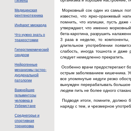
организма и хорошее настроение, п
Гигиена
Морковный сок один из самых поп
Медицинская
рентгенотехника
известно, что ярко-оранжевый нап
помнить, что излишки, пусть даже
Инфаркт миокарда
утверждают, что именно морковный
бета-каротина, разрушить налаженн
Что нужно знать о
3 раза в неделю, то компоненты,
трахеостомии
длительном употреблении появитс
Гипергликемический
слабость, иногда тошнота и даже 
синдром
следует немедленно прекратить.
Нейрогенные
Особенно врачи предостерегают бо
механизмы гастро-
острым заболеванием кишечника. Уп
дуоденальной
все упомянутые недуги резко обост
патологии
вынужден перерабатывать большое 
людям пить не более одного стакан
Важнейшие
гельминтозы
Подводя итоги, помните, должно б
человека в
Узбекистане
наряду с тем, и чрезмерное употре
Среднегорье и
спортивная
тренировка