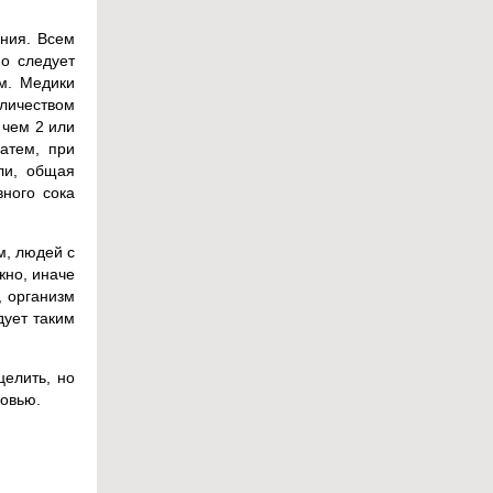
ния. Всем
Но следует
ям. Медики
оличеством
 чем 2 или
атем, при
ли, общая
вного сока
м, людей с
жно, иначе
, организм
дует таким
целить, но
ровью.