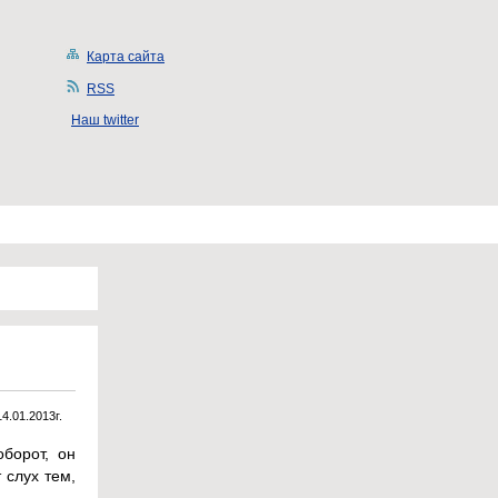
Карта сайта
RSS
Наш twitter
14.01.2013г.
борот, он
 слух тем,