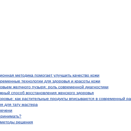
ционная методика помогает улучшить качество кожи
временные технологии для здоровья и красоты кожи
ровьем желчного пузыря: роль современной диагностики
жный способ восстановления женского здоровья
оровье: как растительные продукты вписываются в современный р
я для тату мастера
печени
 принимать?
и методы решения