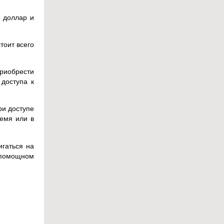
н доллар и
тоит всего
риобрести
доступа к
ри доступе
ремя или в
игаться на
спомощном