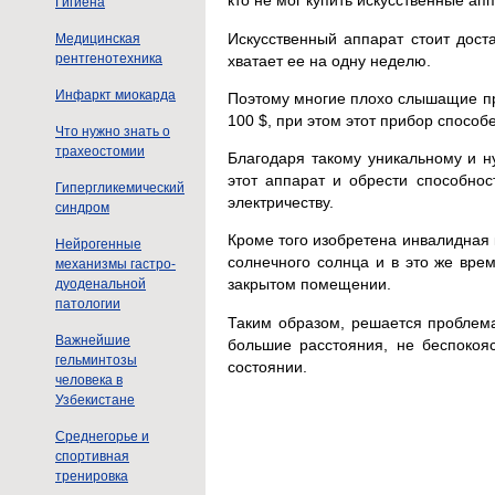
кто не мог купить искусственные ап
Гигиена
Искусственный аппарат стоит доста
Медицинская
рентгенотехника
хватает ее на одну неделю.
Инфаркт миокарда
Поэтому многие плохо слышащие прос
100 $, при этом этот прибор способ
Что нужно знать о
трахеостомии
Благодаря такому уникальному и 
этот аппарат и обрести способно
Гипергликемический
электричеству.
синдром
Кроме того изобретена инвалидная 
Нейрогенные
солнечного солнца и в это же вре
механизмы гастро-
закрытом помещении.
дуоденальной
патологии
Таким образом, решается проблема
Важнейшие
большие расстояния, не беспокоя
гельминтозы
состоянии.
человека в
Узбекистане
Среднегорье и
спортивная
тренировка