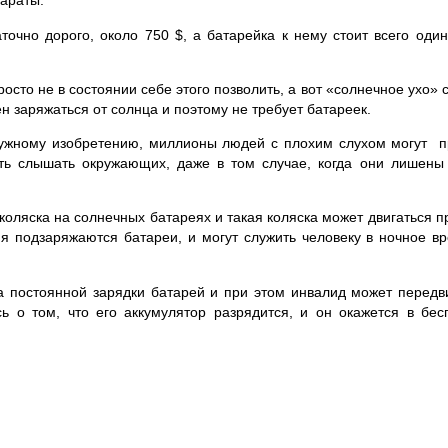
параты.
точно дорого, около 750 $, а батарейка к нему стоит всего оди
то не в состоянии себе этого позволить, а вот «солнечное ухо» с
ен заряжаться от солнца и поэтому не требует батареек.
нужному изобретению, миллионы людей с плохим слухом могут п
сть слышать окружающих, даже в том случае, когда они лишены 
коляска на солнечных батареях и такая коляска может двигаться п
мя подзаряжаются батареи, и могут служить человеку в ночное в
 постоянной зарядки батарей и при этом инвалид может передв
сь о том, что его аккумулятор разрядится, и он окажется в бе