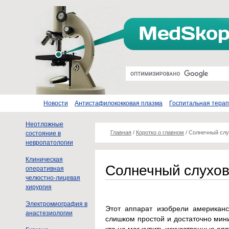
Новости
Антистафилококковая плазма
Госпитальная тера
Неотложные
Главная
/
Коротко о главном
/
Солнечный слу
состояние в
невропатологии
Клиническая
Солнечный слухов
оперативная
челюстно-лицевая
хирургия
Электромиография в
Этот аппарат изобрели американс
анастезиологии
слишком простой и достаточно мин