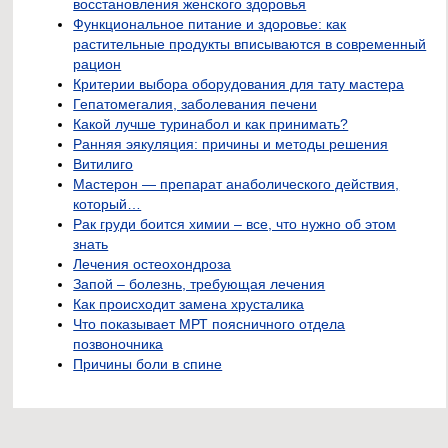
восстановления женского здоровья
Функциональное питание и здоровье: как
растительные продукты вписываются в современный
рацион
Критерии выбора оборудования для тату мастера
Гепатомегалия, заболевания печени
Какой лучше туринабол и как принимать?
Ранняя эякуляция: причины и методы решения
Витилиго
Мастерон — препарат анаболического действия,
который…
Рак груди боится химии – все, что нужно об этом
знать
Лечения остеохондроза
Запой – болезнь, требующая лечения
Как происходит замена хрусталика
Что показывает МРТ поясничного отдела
позвоночника
Причины боли в спине