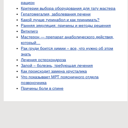
рацион
Критерии выбора оборудования для тату мастера
Гепатомегалия, заболевания печени
Какой лучше туринабол и как принимать?
Ранняя эякуляция: причины и методы решения
Витилиго
Мастерон — препарат анаболического действия,
который…
Рак груди боится химии – все, что нужно об этом
знать
Лечения остеохондроза
Запой – болезнь, требующая лечения
Как происходит замена хрусталика
Что показывает МРТ поясничного отдела
позвоночника
Причины боли в спине