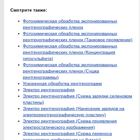
Смотрите также:
Фотохимическая обработка экспонированных
рентгенографических пленок
Фотохимическая обработка экспонированных
рентгенографических пленок (Танковое проявление)
Фотохимическая обработка экспонированных
рентгенографических пленок (Концентрация
гипосульфита)
Фотохимическая обработка экспонированных
рентгенографических пленок (Сушка
рентгенограммы)
Ускоренная обработка рентгенограмм
Электро рентгенография
Электро рентгенография (Схема зарядки селеновом
пластины)
Электро рентгенография (Нанесение зарядов на
электрорентгенографическую пластину)
Электро рентгенография (Схема проявления
электростатического изображения)
Электро рентгенография (Схема переноса
порошкового изображения на бумагу)