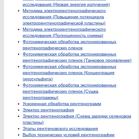
исследования (Низкая энергия излучения)
Методика электрорентгенографического
исследования (Повышение потенциала
электрорентгенографической пластины)
Методика электрорентгенографического
исследования (Полноценность снимка)
Фотохимическая обработка экспонированных
рентгенографических пленок
Фотохимическая обработка экспонированных
рентгенографических пленок (Танковое проявление)
Фотохимическая обработка экспонированных
рентгенографических пленок (Концентрация
гипосульфита)
Фотохимическая обработка экспонированных
рентгенографических пленок (Сушка
рентгенограммы)
Ускоренная обработка рентгенограмм
Электро рентгенография
Электро рентгенография (Схема зарядки селеновом
пластины)
Этапы рентгеновского исследования
Выбор технических условий рентгенографии