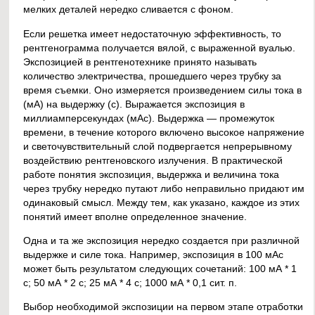
мелких деталей нередко сливается с фоном.
Если решетка имеет недостаточную эффективность, то
рентгенограмма получается вялой, с выраженной вуалью.
Экспозицией в рентгенотехнике принято называть
количество электричества, прошедшего через трубку за
время съемки. Оно измеряется произведением силы тока в
(мА) на выдержку (с). Выражается экспозиция в
миллиамперсекундах (мАс). Выдержка — промежуток
времени, в течение которого включено высокое напряжение
и светочувствительный слой подвергается непрерывному
воздействию рентгеновского излучения. В практической
работе понятия экспозиция, выдержка и величина тока
через трубку нередко путают либо неправильно придают им
одинаковый смысл. Между тем, как указано, каждое из этих
понятий имеет вполне определенное значение.
Одна и та же экспозиция нередко создается при различной
выдержке и силе тока. Например, экспозиция в 100 мАс
может быть результатом следующих сочетаний: 100 мА * 1
с; 50 мА * 2 с; 25 мА * 4 с; 1000 мА * 0,1 сит. п.
Выбор необходимой экспозиции на первом этапе отработки