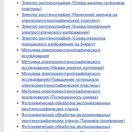
Электро рентгенография (Схема зарядки селеновом
пластины)
Электро рентгенография (Нанесение зарядов на
электрорентгенографическую пластину)
Электро рентгенография (Схема проявления
электростатического изображения)
Электро рентгенография (Схема переноса
порошкового изображения на бумагу)
Методика электрорентгенографического
исследования
Методика электрорентгенографического
исследования (Низкая энергия излучения)
Методика электрорентгенографического
исследования (Повышение потенциала
электрорентгенографической пластины)
Методика электрорентгенографического
исследования (Полноценность снимка)
Фотохимическая обработка экспонированных
рентгенографических пленок
Фотохимическая обработка экспонированных
рентгенографических пленок (Танковое проявление)
Фотохимическая обработка экспонированных