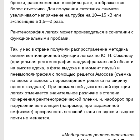
бронхи, расположенные в инфильтрате, отображаются
более отчетливо. Для получения «жестких» снимков
увеличивают напряжение на трубке на 10—15 кВ или
экспозицию в 1,5—2 раза.
Рентгенография легких может производиться в сочетании с
функциональными пробами.
Так, у нас в стране получили распространение методика
оценки вентиляционной функции легких по Ю. Н. Соколову
(прицельная рентгенография наддиафрагмальной области
на высоте вдоха, в фазе выдоха и в момент паузы) и
пневмополиграфия с помощью решетки Амосова (съемка
на вдохе и выдохе с перемещением решетки на ширину
одного квадрата). При нормальной дыхательной функции
легких отмечается значительное различие в степени
почернения рентгенографической пленки, и, наоборот, при
нарушении вентиляции (например, при выраженной
эмфиземе) прозрачность легочной ткани на вдохе и выдохе
почти не меняется.
«Медицинская рентгенотехника»,