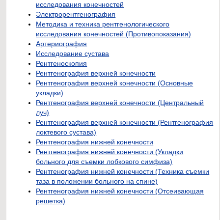
исследования конечностей
Электрорентгенография
Методика и техника рентгенологического
исследования конечностей (Противопоказания)
Артериография
Исследование сустава
Рентгеноскопия
Рентгенография верхней конечности
Рентгенография верхней конечности (Основные
укладки)
Рентгенография верхней конечности (Центральный
луч)
Рентгенография верхней конечности (Рентгенография
локтевого сустава)
Рентгенография нижней конечности
Рентгенография нижней конечности (Укладки
больного для съемки лобкового симфиза)
Рентгенография нижней конечности (Техника съемки
таза в положении больного на спине)
Рентгенография нижней конечности (Отсеивающая
решетка)