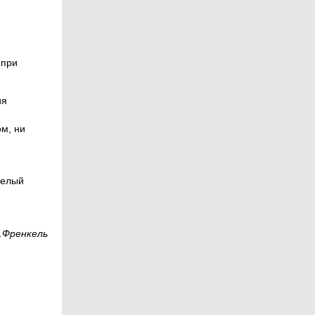
 при
ия
ом, ни
целый
.Френкель