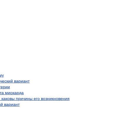
му
ческий вариант
терии
та миокарда
 каковы причины его возникновения
й вариант