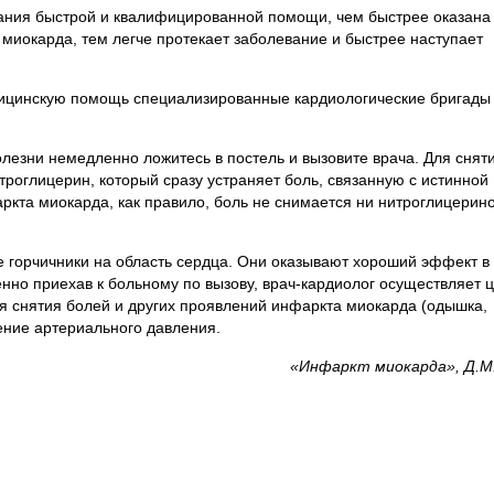
зания быстрой и квалифицированной помощи, чем быстрее оказана
иокарда, тем легче протекает заболевание и быстрее наступает
ицинскую помощь специализированные кардиологические бригады
лезни немедленно ложитесь в постель и вызовите врача. Для снят
троглицерин, который сразу устраняет боль, связанную с истинной
ркта миокарда, как правило, боль не снимается ни нитроглицерин
е горчичники на область сердца. Они оказывают хороший эффект в
но приехав к больному по вызову, врач-кардиолог осуществляет 
я снятия болей и других проявлений инфаркта миокарда (одышка,
ение артериального давления.
«Инфаркт миокарда», Д.М