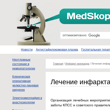
Новости
Антистафилококковая плазма
Госпитальная тера
Неотложные
Главная
/
Инфаркт миокарда
/
Лечение инфа
состояние в
невропатологии
Клиническая
Лечение инфаркт
оперативная
челюстно-лицевая
хирургия
Электромиография в
Организация лечебных мероприяти
анастезиологии
заботы КПСС и советского правител