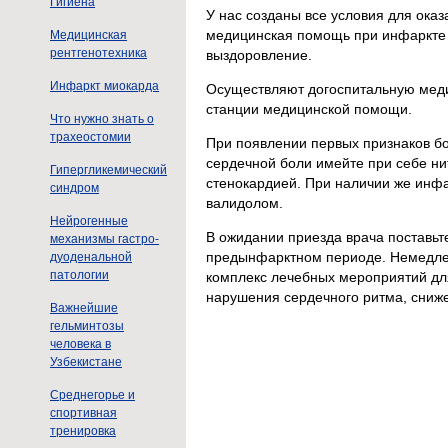
Гигиена
У нас созданы все условия для ока
медицинская помощь при инфаркте м
Медицинская
рентгенотехника
выздоровление.
Инфаркт миокарда
Осуществляют догоспитальную мед
станции медицинской помощи.
Что нужно знать о
трахеостомии
При появлении первых признаков бо
сердечной боли имейте при себе ни
Гипергликемический
стенокардией. При наличии же инфа
синдром
валидолом.
Нейрогенные
В ожидании приезда врача поставьт
механизмы гастро-
предынфарктном периоде. Немедлен
дуоденальной
патологии
комплекс лечебных мероприятий дл
нарушения сердечного ритма, сниж
Важнейшие
гельминтозы
человека в
Узбекистане
Среднегорье и
спортивная
тренировка