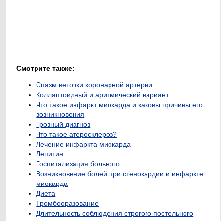
Смотрите также:
Спазм веточки коронарной артерии
Коллаптоидный и аритмический вариант
Что такое инфаркт миокарда и каковы причины его
возникновения
Грозный диагноз
Что такое атеросклероз?
Лечение инфаркта миокарда
Лепитин
Госпитализация больного
Возникновение болей при стенокардии и инфаркте
миокарда
Диета
Тромбооразование
Длительность соблюдения строгого постельного