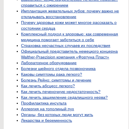
справиться с ожирением
Имплантация жевательных зубов: почему важно не
откладывать восстановление
Почему здоровье кожи может многое рассказать о
состоянии сердца
Комплексный подход к здоровью: как современная
медицина помогает заботиться о себе
Страховка несчастных случаев их последствия
Официальный представитель немецкого концерна
Walther-Praezision компания «Фортуна Пласт»
Лабораторное оборудование
Болезни шейного отдела позвоночника
Каковы симптомы рака легкого?
Болезнь Рейно: симптомы и лечение
Как лечить абсцесс легкого?
Как лечить печеночную недостаточность?
Как лечить защемление седалищного нерва?
Профилактика инсульта
Аллергия на тополиный пух
Органы, без которых люди могут жить
Лекарства и беременность