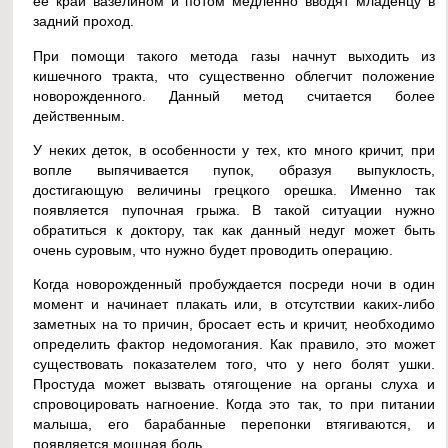
ее край вазелином и потом медленно вводят младенцу в
задний проход.
При помощи такого метода газы начнут выходить из
кишечного тракта, что существенно облегчит положение
новорожденного. Данный метод считается более
действенным.
У неких деток, в особенности у тех, кто много кричит, при
вопле выпячивается пупок, образуя выпуклость,
достигающую величины грецкого орешка. Именно так
появляется пупочная грыжа. В такой ситуации нужно
обратиться к доктору, так как данный недуг может быть
очень суровым, что нужно будет проводить операцию.
Когда новорожденный пробуждается посреди ночи в один
момент и начинает плакать или, в отсутствии каких-либо
заметных на то причин, бросает есть и кричит, необходимо
определить фактор недомогания. Как правило, это может
существовать показателем того, что у него болят ушки.
Простуда может вызвать отягощение на органы слуха и
спровоцировать нагноение. Когда это так, то при питании
малыша, его барабанные перепонки втягиваются, и
появляется мощная боль.