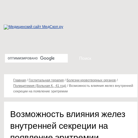
Главная
/
Госпитальная терапия
/
Болезни кровотворных органов
/
Полицитемия (Больная К., 41 год)
/
Возможность влияния желез внутренней
секреции на появление эритремии
Возможность влияния желез
внутренней секреции на
появление эритремии