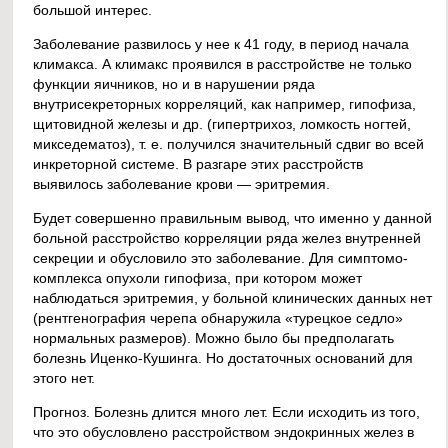
большой интерес.
Заболевание развилось у нее к 41 году, в период начала
климакса. А климакс проявился в расстройстве не только
функции яичников, но и в нарушении ряда
внутрисекреторных корреляций, как например, гипофиза,
щитовидной железы и др. (гипертрихоз, ломкость ногтей,
микседематоз), т. е. получился значительный сдвиг во всей
инкреторной системе. В разгаре этих расстройств
выявилось заболевание крови — эритремия.
Будет совершенно правильным вывод, что именно у данной
больной расстройство корреляции ряда желез внутренней
секреции и обусловило это заболевание. Для симптомо-
комплекса опухоли гипофиза, при котором может
наблюдаться эритремия, у больной клинических данных нет
(рентгенография черепа обнаружила «турецкое седло»
нормальных размеров). Можно было бы предполагать
болезнь Иценко-Кушинга. Но достаточных оснований для
этого нет.
Прогноз. Болезнь длится много лет. Если исходить из того,
что это обусловлено расстройством эндокринных желез в