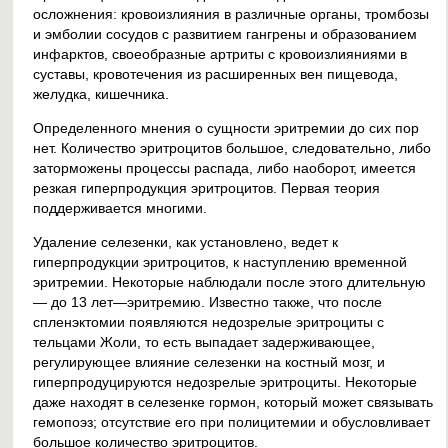
осложнения: кровоизлияния в различные органы, тромбозы
и эмболии сосудов с развитием гангрены и образованием
инфарктов, своеобразные артриты с кровоизлияниями в
суставы, кровотечения из расширенных вен пищевода,
желудка, кишечника.
Определенного мнения о сущности эритремии до сих пор
нет. Количество эритроцитов большое, следовательно, либо
заторможены процессы распада, либо наоборот, имеется
резкая гиперпродукция эритроцитов. Первая теория
поддерживается многими.
Удаление селезенки, как установлено, ведет к
гиперпродукции эритроцитов, к наступлению временной
эритремии. Некоторые наблюдали после этого длительную
— до 13 лет—эритремию. Известно также, что после
спленэктомии появляются недозрелые эритроциты с
тельцами Жоли, то есть выпадает задерживающее,
регулирующее влияние селезенки на костный мозг, и
гиперпродуцируются недозрелые эритроциты. Некоторые
даже находят в селезенке гормон, который может связывать
гемопоэз; отсутствие его при полицитемии и обусловливает
большое количество эритроцитов.