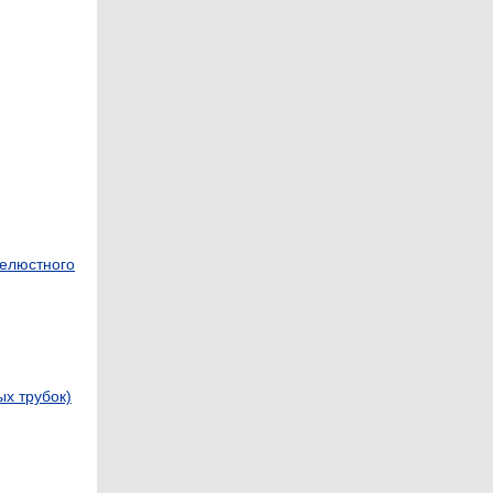
челюстного
х трубок)