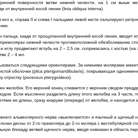
утренней поверхности ветви нижней челюсти, на 1 см выше же
 от внутренней косой линии (linia obliqua interna).
 кол а, справа II и слева I пальцами левой кисти пальпируют рет
нию.
 пальца, кзади от прощупанной внутренней косой линии, вводят иг
 премолярах нижней челюсти противоположной обезболиванию ст
иглу продвигают вглубь на 2 – 2,5 см, соприкасаясь с костью (на 
тве 2 – 4 мл.
льзоваться следующими ориентирами. За нижними молярами имеет
истой оболочки (plica pterigomandibularis), покрывающая одноиме
 отростку (pocessus pterygoideus).
ен желобок. Его верхний конец сливается с верхним сводом предд
водом. Если мысленно разделить длину этого желобка на 3 части, т
тями ее длины, сразу кнаружи (кпереди) от желобка, и находится 
него альвеолярного нерва «выключаются» и язычный и щечный н
олочки десны от 2-го премоляра до 2-го моляра с вестибулярной с
ьную блокаду ветвей щечного нерва, вводя новокаин в область пе