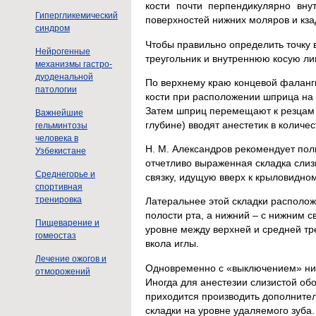
кости почти перпендикулярно вн
Гипергликемический
поверхностей нижних моляров и кзади
синдром
Чтобы правильно определить точку в
Нейрогенные
треугольник и внутреннюю косую ли
механизмы гастро-
дуоденальной
По верхнему краю концевой фаланги
патологии
кости при расположении шприца на
Затем шприц перемещают к резцам и 
Важнейшие
глубине) вводят анестетик в количес
гельминтозы
человека в
Н. М. Александров рекомендует по
Узбекистане
отчетливо выраженная складка слиз
Среднегорье и
связку, идущую вверх к крыловидному
спортивная
тренировка
Латеральнее этой складки располож
полости рта, а нижний – с нижним с
Пищеварение и
уровне между верхней и средней тре
гомеостаз
вкола иглы.
Лечение ожогов и
Одновременно с «выключением» ниж
отморожений
Иногда для анестезии слизистой об
приходится производить дополнител
складки на уровне удаляемого зуба.