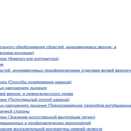
ельного обезболивания областей, иннервируемых верхне- и
ехника инъекции)
хеи (Анкилоз или контрактура)
ия
астей, иннервируемых периферическими отделами ветвей верхне
ахеи (Способы поддержания наркоза)
ых нарушениях дыхания
вей верхне- и нижнечелюстного нерва
хеи (Полуоткрытый способ наркоза)
ых нарушениях дыхания (Предупреждение перегибов интубационны
щечной стороны
хеи (Значение искусственной вентиляции легких)
нимационных и профилактических мероприятий
анения воспалительной контрактуры нижней челюсти