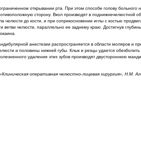
граниченном открывании рта. При этом способе голову больного н
отивоположную сторону. Вкол производят в поднижнечелюстной об
гла челюсти до кости, и при соприкосновении иглы с костью продви
и ветви челюсти, параллельно ее заднему краю. Достигнув глубины
вокаина.
андибулярной анестезии распространяется в области моляров и п
люсти и половины нижней губы. Клык и резцы удается обезболить 
болезненного удаления этих зубов производят двустороннюю манд
«Клиническая оперативная челюстно-лицевая хирургия», Н.М. А