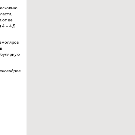
есколько
ласти,
гают ее
 4 – 4,5
ремоляров
в
ибулярную
лександров