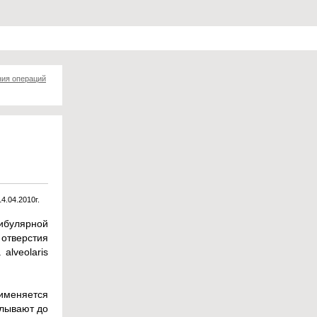
ния операций
14.04.2010г.
ибулярной
 отверстия
alveolaris
именяется
алывают до