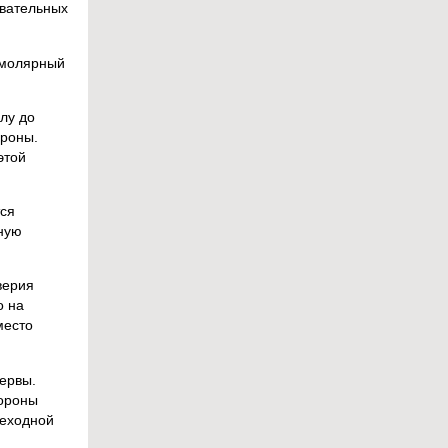
вательных
ромолярный
лу до
ороны.
этой
ся
нную
верия
о на
место
ервы.
тороны
реходной