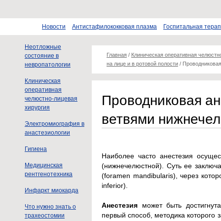
Новости
Антистафилококковая плазма
Госпитальная тера
Неотложные
Главная
/
Клиническая оперативная челюстн
состояние в
на лице и в ротовой полости
/
Проводниковая
невропатологии
Клиническая
оперативная
Проводниковая ан
челюстно-лицевая
хирургия
ветвями нижнечел
Электромиография в
анастезиологии
Гигиена
Наиболее часто анестезия осущес
Медицинская
(нижнечелюстной). Суть ее заключ
рентгенотехника
(foramen mandibularis), через кото
inferior).
Инфаркт миокарда
Анестезия
может быть достигнута
Что нужно знать о
первый способ, методика которого 
трахеостомии