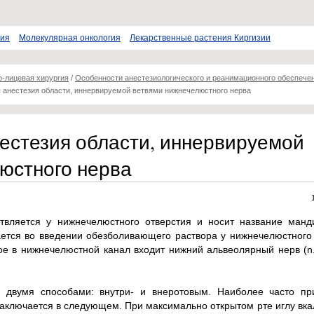
пия
Молекулярная онкология
Лекарственные растения Киргизии
о-лицевая хирургия
/
Особенности анестезиологического и реанимационного обеспече
 анестезия области, иннервируемой ветвями нижнечелюстного нерва
естезия области, иннервируемой
юстного нерва
твляется у нижнечелюстного отверстия и носит название манд
ается во введении обезболивающего раствора у нижнечелюстного
рое в нижнечелюстной канал входит нижний альвеолярный нерв (n. 
 двумя способами: внутри- и внеротовым. Наиболее часто пр
заключается в следующем. При максимально открытом рте иглу вк