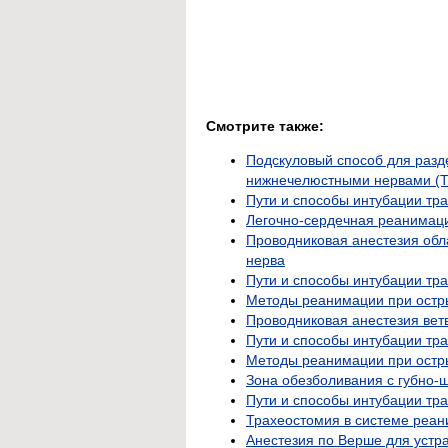
Смотрите также:
Подскуловый способ для разд
нижнечелюстными нервами (Т
Пути и способы интубации тра
Легочно-сердечная реанимац
Проводниковая анестезия обл
нерва
Пути и способы интубации тр
Методы реанимации при остр
Проводниковая анестезия вет
Пути и способы интубации тра
Методы реанимации при остр
Зона обезболивания с губно-
Пути и способы интубации тра
Трахеостомия в системе реа
Анестезия по Верше для устр