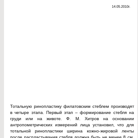
14.05.2010г.
Тотальную ринопластику филатовским стеблем производят
в четыре этапа. Первый этап – формирование стебля на
груди или на животе. Ф. М. Хитров на основании
антропометрических измерений лица установил, что для
тотальной ринопластики ширина кожно-жировой ленты
после распластывания стебля должна быть не менее 8 см,