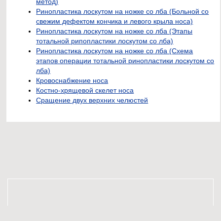
метод)
Ринопластика лоскутом на ножке со лба (Больной со
свежим дефектом кончика и левого крыла носа)
Ринопластика лоскутом на ножке со лба (Этапы
тотальной рипопластики лоскутом со лба)
Ринопластика лоскутом на ножке со лба (Схема
этапов операции тотальной ринопластики лоскутом со
лба)
Кровоснабжение носа
Костно-хрящевой скелет носа
Сращение двух верхних челюстей