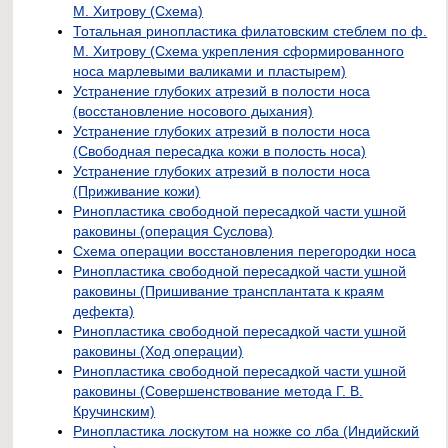
М. Хитрову (Схема)
Тотальная ринопластика филатовским стеблем по ф.
М. Хитрову (Схема укрепления сформированного
носа марлевыми валиками и пластырем)
Устранение глубоких атрезий в полости носа
(восстановление носового дыхания)
Устранение глубоких атрезий в полости носа
(Свободная пересадка кожи в полость носа)
Устранение глубоких атрезий в полости носа
(Приживание кожи)
Ринопластика свободной пересадкой части ушной
раковины (операция Суслова)
Схема операции восстановления перегородки носа
Ринопластика свободной пересадкой части ушной
раковины (Пришивание трансплантата к краям
дефекта)
Ринопластика свободной пересадкой части ушной
раковины (Ход операции)
Ринопластика свободной пересадкой части ушной
раковины (Совершенствование метода Г. В.
Кручинским)
Ринопластика лоскутом на ножке со лба (Индийский