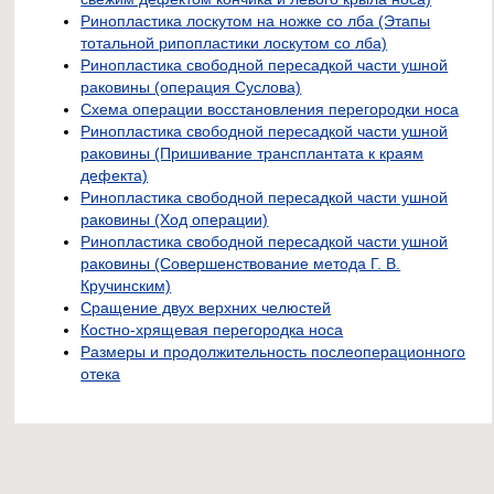
Ринопластика лоскутом на ножке со лба (Этапы
тотальной рипопластики лоскутом со лба)
Ринопластика свободной пересадкой части ушной
раковины (операция Суслова)
Схема операции восстановления перегородки носа
Ринопластика свободной пересадкой части ушной
раковины (Пришивание трансплантата к краям
дефекта)
Ринопластика свободной пересадкой части ушной
раковины (Ход операции)
Ринопластика свободной пересадкой части ушной
раковины (Совершенствование метода Г. В.
Кручинским)
Сращение двух верхних челюстей
Костно-хрящевая перегородка носа
Размеры и продолжительность послеоперационного
отека