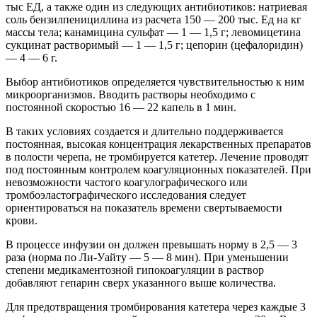
тыс ЕД, а также один из следующих антибиотиков: натриевая
соль бензилпенициллина из расчета 150 — 200 тыс. Ед на кг
массы тела; канамицина сульфат — 1 — 1,5 г; левомицетина
сукцинат растворимый — 1 — 1,5 г; цепорин (цефалоридин)
— 4 — 6 г.
Выбор антибиотиков определяется чувствительностью к ним
микроорганизмов. Вводить растворы необходимо с
постоянной скоростью 16 — 22 капель в 1 мин.
В таких условиях создается и длительно поддерживается
постоянная, высокая концентрация лекарственных препаратов
в полости черепа, не тромбируется катетер. Лечение проводят
под постоянным контролем коагуляционных показателей. При
невозможности частого коагулографического или
тромбоэластографического исследования следует
ориентироваться на показатель времени свертываемости
крови.
В процессе инфузии он должен превышать норму в 2,5 — 3
раза (норма по Ли-Уайту — 5 — 8 мин). При уменьшении
степени медикаментозной гипокоагуляции в раствор
добавляют гепарин сверх указанного выше количества.
Для предотвращения тромбирования катетера через каждые 3