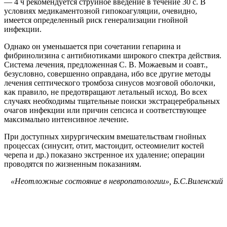
— 4 ч рекомендуется струйное введение в течение 30 с. В
условиях медикаментозной гипокоагуляции, очевидно,
имеется определенный риск генерализации гнойной
инфекции.
Однако он уменьшается при сочетании гепарина и
фибринолизина с антибиотиками широкого спектра действия.
Система лечения, предложенная С. В. Можаевым и соавт.,
безусловно, совершенно оправдана, ибо все другие методы
лечения септического тромбоза синусов мозговой оболочки,
как правило, не предотвращают летальный исход. Во всех
случаях необходимы тщательные поиски экстрацеребральных
очагов инфекции или причин сепсиса и соответствующее
максимально интенсивное лечение.
При доступных хирургическим вмешательствам гнойных
процессах (синусит, отит, мастоидит, остеомиелит костей
черепа и др.) показано экстренное их удаление; операции
проводятся по жизненным показаниям.
«Неотложные состояние в невропатологии», Б.С.Виленский