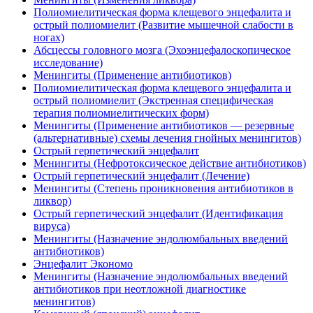
Полиомиелитическая форма клещевого энцефалита и
острый полиомиелит (Развитие мышечной слабости в
ногах)
Абсцессы головного мозга (Эхоэнцефалоскопическое
исследование)
Менингиты (Применение антибиотиков)
Полиомиелитическая форма клещевого энцефалита и
острый полиомиелит (Экстренная специфическая
терапия полиомиелитических форм)
Менингиты (Применение антибиотиков — резервные
(альтернативные) схемы лечения гнойных менингитов)
Острый герпетический энцефалит
Менингиты (Нефротоксическое действие антибиотиков)
Острый герпетический энцефалит (Лечение)
Менингиты (Степень проникновения антибиотиков в
ликвор)
Острый герпетический энцефалит (Идентификация
вируса)
Менингиты (Назначение эндолюмбальных введений
антибиотиков)
Энцефалит Экономо
Менингиты (Назначение эндолюмбальных введений
антибиотиков при неотложной диагностике
менингитов)