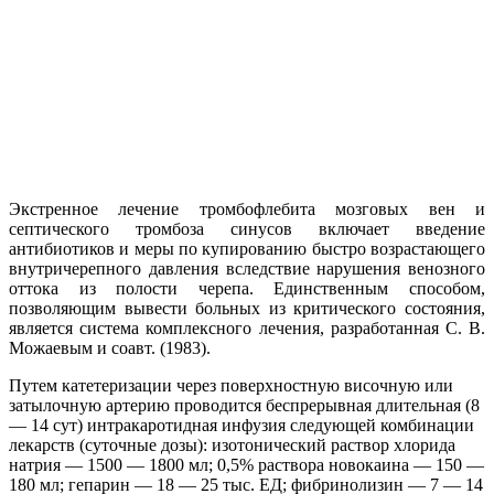
Экстренное лечение тромбофлебита мозговых вен и
септического тромбоза синусов включает введение
антибиотиков и меры по купированию быстро возрастающего
внутричерепного давления вследствие нарушения венозного
оттока из полости черепа. Единственным способом,
позволяющим вывести больных из критического состояния,
является система комплексного лечения, разработанная С. В.
Можаевым и соавт. (1983).
Путем катетеризации через поверхностную височную или
затылочную артерию проводится беспрерывная длительная (8
— 14 сут) интракаротидная инфузия следующей комбинации
лекарств (суточные дозы): изотонический раствор хлорида
натрия — 1500 — 1800 мл; 0,5% раствора новокаина — 150 —
180 мл; гепарин — 18 — 25 тыс. ЕД; фибринолизин — 7 — 14