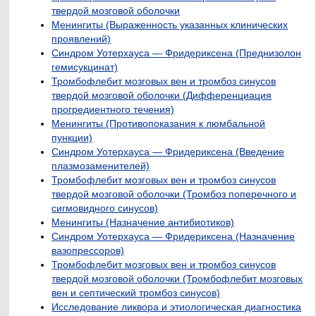
твердой мозговой оболочки
Менингиты (Выраженность указанных клинических
проявлений)
Синдром Уотерхауса — Фридериксена (Преднизолон
гемисукцинат)
Тромбофлебит мозговых вен и тромбоз синусов
твердой мозговой оболочки (Дифференциация
прогредиентного течения)
Менингиты (Противопоказания к люмбальной
пункции)
Синдром Уотерхауса — Фридериксена (Введение
плазмозаменителей)
Тромбофлебит мозговых вен и тромбоз синусов
твердой мозговой оболочки (Тромбоз поперечного и
сигмовидного синусов)
Менингиты (Назначение антибиотиков)
Синдром Уотерхауса — Фридериксена (Назначение
вазопрессоров)
Тромбофлебит мозговых вен и тромбоз синусов
твердой мозговой оболочки (Тромбофлебит мозговых
вен и септический тромбоз синусов)
Исследование ликвора и этиологическая диагностика