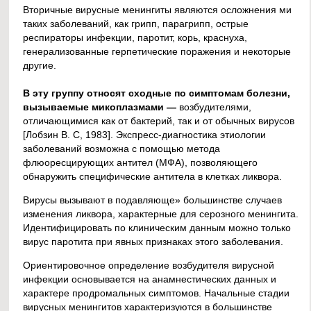
Вторичные вирусные менингиты являются осложнения ми
таких заболеваний, как грипп, парагрипп, острые
респираторы инфекции, паротит, корь, краснуха,
генерализованные герпетические поражения и некоторые
другие.
В эту группу относят сходные по симптомам болезни,
вызываемые микоплазмами —
возбудителями,
отличающимися как от бактерий, так и от обычных вирусов
[Лобзин В. С, 1983]. Экспресс-диагностика этиологии
заболеваний возможна с помощью метода
флюоресцирующих антител (МФА), позволяющего
обнаружить специфические антитела в клетках ликвора.
Вирусы вызывают в подавляюще» большинстве случаев
изменения ликвора, характерные для серозного менингита.
Идентифицировать по клиническим данным можно только
вирус паротита при явных признаках этого заболевания.
Ориентировочное определение возбудителя вирусной
инфекции основывается на анамнестических данных и
характере продромальных симптомов. Начальные стадии
вирусных менингитов характеризуются в большинстве