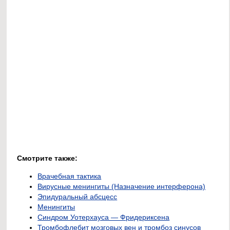
Смотрите также:
Врачебная тактика
Вирусные менингиты (Назначение интерферона)
Эпидуральный абсцесс
Менингиты
Синдром Уотерхауса — Фридериксена
Тромбофлебит мозговых вен и тромбоз синусов