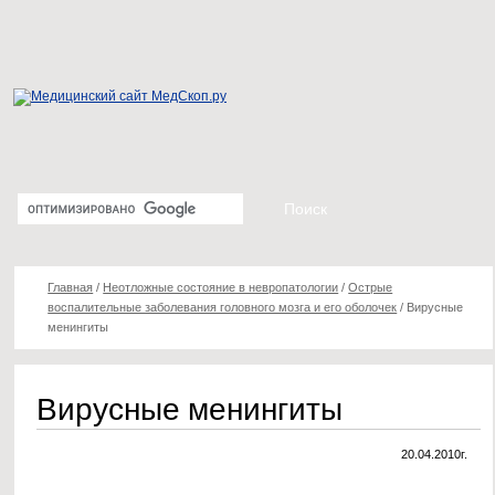
Главная
/
Неотложные состояние в невропатологии
/
Острые
воспалительные заболевания головного мозга и его оболочек
/
Вирусные
менингиты
Вирусные менингиты
20.04.2010г.