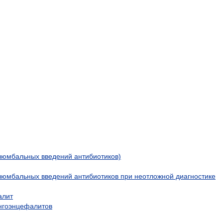
люмбальных введений антибиотиков)
юмбальных введений антибиотиков при неотложной диагностике
алит
ингоэнцефалитов