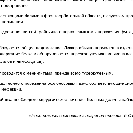
 пространство.
растающими болями в фронтоорбитальной области, в слуховом про
и пальпации.
здражения ветвей тройничного нерва, симптомы поражения функц
блюдается общее недомогание. Ликвор обычно нормален; в отдел
одержание белка и обнаруживается нерезкое увеличение числа кл
офилов и лимфоцитов).
проводится с менингитами, прежде всего туберкулезным.
ах гнойного поражения околоносовых пазух, соответствующие хир
в инфекции.
ойника необходимо хирургическое лечение. Больные должны набл
«Неотложные состояние в невропатологии», Б.С.