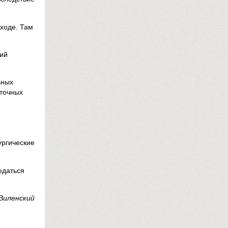
ходе. Там
ий
ьных
еточных
ургические
юдаться
Виленский