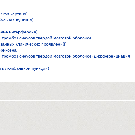
ская картина)
альная пункция)
ение интерферона)
 тромбоз синусов твердой мозговой оболочки
занных клинических проявлений)
ериксена
 тромбоз синусов твердой мозговой оболочки (Дифференциация
 к люмбальной пункции)