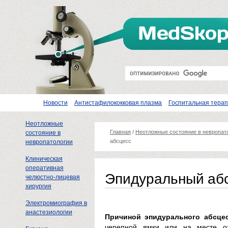
Новости
Антистафилококковая плазма
Госпитальная тера
Неотложные
Главная
/
Неотложные состояние в невропат
состояние в
абсцесс
невропатологии
Клиническая
оперативная
Эпидуральный аб
челюстно-лицевая
хирургия
Электромиография в
анастезиологии
Причиной эпидурального абсце
черепной ямки или на месте от