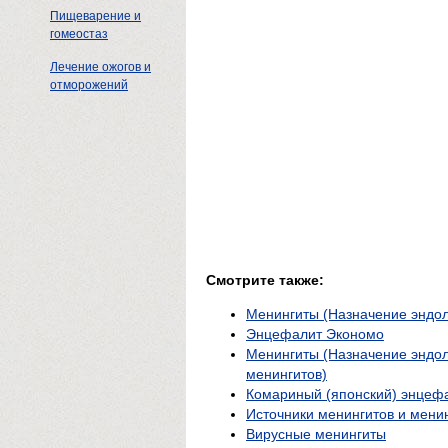
Пищеварение и
гомеостаз
Лечение ожогов и
отморожений
Смотрите также:
Менингиты (Назначение эндо
Энцефалит Экономо
Менингиты (Назначение эндол
менингитов)
Комариный (японский) энцеф
Источники менингитов и мен
Вирусные менингиты