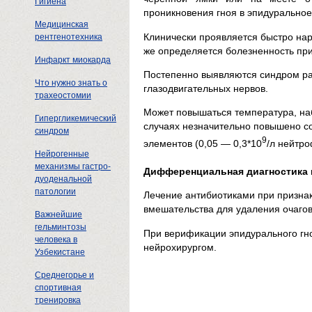
Гигиена
проникновения гноя в эпидуральное
Медицинская
Клинически проявляется быстро на
рентгенотехника
же определяется болезненность пр
Инфаркт миокарда
Постепенно выявляются синдром ра
Что нужно знать о
глазодвигательных нервов.
трахеостомии
Может повышаться температура, на
Гипергликемический
случаях незначительно повышено с
синдром
9
элементов (0,05 — 0,3*10
/л нейтр
Нейрогенные
механизмы гастро-
Дифференциальная диагностика
дуоденальной
патологии
Лечение антибиотиками при признак
вмешательства для удаления очаго
Важнейшие
гельминтозы
При верификации эпидурального гн
человека в
нейрохирургом.
Узбекистане
Среднегорье и
спортивная
тренировка