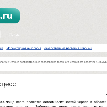
пия
Молекулярная онкология
Лекарственные растения Киргизии
ологии
/
Острые воспалительные заболевания головного мозга и его оболочек
/
Эпидур
сцесс
сса
чаще всего являются остеомиелит костей черепа в области
крытого перелома. Заболевание может остро проявляться в