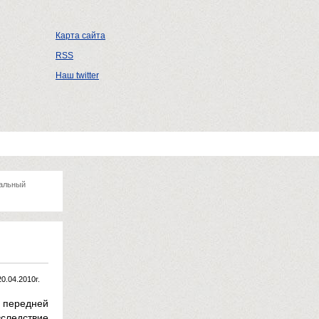
Карта сайта
RSS
Наш twitter
альный
20.04.2010г.
 передней
следствие