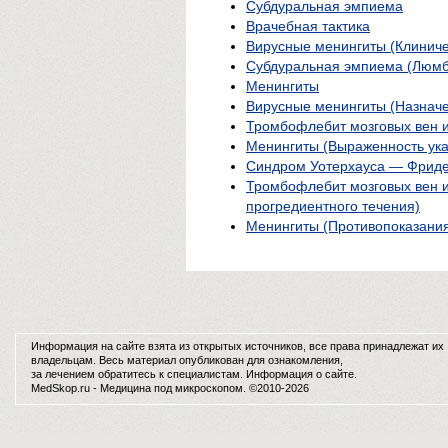
Субдуральная эмпиема
Врачебная тактика
Вирусные менингиты (Клиниче
Субдуральная эмпиема (Люмб
Менингиты
Вирусные менингиты (Назнач
Тромбофлебит мозговых вен и
Менингиты (Выраженность ука
Синдром Уотерхауса — Фрид
Тромбофлебит мозговых вен и
прогредиентного течения)
Менингиты (Противопоказания
Информация на сайте взята из открытых источников, все права принадлежат их
владельцам. Весь материал опубликован для ознакомления,
за лечением обратитесь к специалистам.
Информация о сайте
.
MedSkop.ru -
Медицина
под микроскопом. ©2010-2026