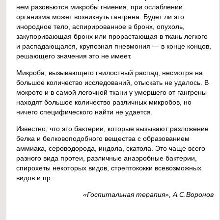
нем разовьются микробы гниения, при ослаблении
организма может возникнуть гангрена. Будет ли это
инородное тело, аспирированное в бронх, опухоль,
закупоривающая бронх или прорастающая в ткань легкого
и распадающаяся, крупозная пневмония — в конце концов,
решающего значения это не имеет.
Микроба, вызывающего гнилостный распад, несмотря на
большое количество исследований, отыскать не удалось. В
мокроте и в самой легочной ткани у умершего от гангрены
находят большое количество различных микробов, но
ничего специфического найти не удается.
Известно, что это бактерии, которые вызывают разложение
белка и белковоподобного вещества с образованием
аммиака, сероводорода, индола, скатола. Это чаще всего
разного вида протеи, различные анаэробные бактерии,
спирохеты некоторых видов, стрептококки всевозможных
видов и пр.
«Госпитальная терапия», А.С.Воронов