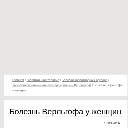
Главная
/
Госпитальная терапия
/
Болезни кровотворных органов
/
Тромбоцитопеническая пурпура (болезнь Верльгофа)
/
Болезнь Верльгофа
у женщин
Болезнь Верльгофа у женщин
16.03.2011г.