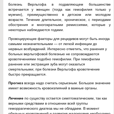
Болезнь Верльгофа в подавляющем большинстве
встречается у женщин (тогда как гемофилия только у
мужчин), преимущественно в детском или молодом
возрасте. Течение длительное, хроническое, с периодами
обострения и многократными ремиссиями, которые у
некоторых наблюдаются годами.
Провоцирующие факторы для рецидивов могут быть иногда
самыми незначительными — от легкой инфекции до
нервных возбуждений. Интересно отметить, что ранения у
больных верльгофовой болезнью не сопровождаются
кровотечениями подобно гемофилии. При гемофилии
ранение или экстракция зуба могут оказаться
смертельными; при болезни Верльгофа кровотечение
быстро прекращается.
Прогноз
всегда надо считать серьезным. Большое значение
имеет возможность кровоизлияний в важные органы.
Лечение
по существу остается симптоматическим, так как
верными средствами в отношении всей группы
геморрагического диатеза мы не обладаем. В момент
обильных кровотечений и развития малокровия необходимо