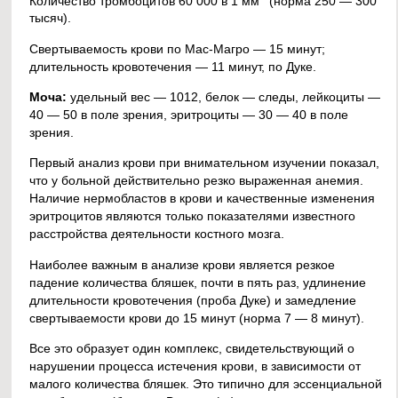
Количество тромбоцитов 60 000 в 1 мм
(норма 250 — 300
тысяч).
Свертываемость крови по Мас-Магро — 15 минут;
длительность кровотечения — 11 минут, по Дуке.
Моча:
удельный вес — 1012, белок — следы, лейкоциты —
40 — 50 в поле зрения, эритроциты — 30 — 40 в поле
зрения.
Первый анализ крови при внимательном изучении показал,
что у больной действительно резко выраженная анемия.
Наличие нермобластов в крови и качественные изменения
эритроцитов являются только показателями известного
расстройства деятельности костного мозга.
Наиболее важным в анализе крови является резкое
падение количества бляшек, почти в пять раз, удлинение
длительности кровотечения (проба Дуке) и замедление
свертываемости крови до 15 минут (норма 7 — 8 минут).
Все это образует один комплекс, свидетельствующий о
нарушении процесса истечения крови, в зависимости от
малого количества бляшек. Это типично для эссенциальной