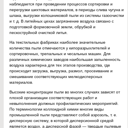
наблюдается при проведении процессов сортировки и
перегрузки шихтовых материалов, в периоды слива чугуна и
шлака, выгрузки колошниковой пыли из системы газоочистки
и т. д. В литейных цехах загрязнение воздуха связано с
подготовкой формовочной земли, обрубкой и
пескоструйной очисткой литья.
На текстильных фабриках наиболее значительные
количества пыли отмечаются у кипоразрыхлителей и
сортировочных, трепальных и чесальных машин. Для
различных химических заводов наибольшая запыленность
воздуха характерна для тех этапов производства, где
происходит загрузка, выгрузка, размол, просеивание и
смешивание соответствующих мелкодисперсных
материалов.
Высокие концентрации пыли во многих случаях зависят от
плохой организации соответствующих работ и
невыполнения должных профилактических мероприятий.
По терминологии коллоидной химии многие виды
промышленной пыли представляют собой аэрозоль, т. е.
дисперсную систему, в которой дисперсионной средой
является воздух, а дисперсной фазой — твердые пылевые