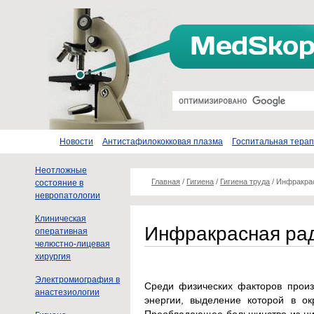
Новости
Антистафилококковая плазма
Госпитальная тера
Неотложные
Главная
/
Гигиена
/
Гигиена труда
/
Инфракра
состояние в
невропатологии
Клиническая
Инфракрасная ра
оперативная
челюстно-лицевая
хирургия
Электромиография в
Среди физических факторов прои
анастезиологии
энергии, выделение которой в о