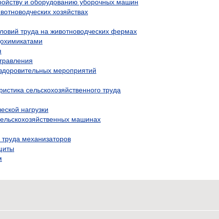
ройству и оборудованию уборочных машин
ивотноводческих хозяйствах
ловий труда на животноводческих фермах
ядохимикатами
я
травления
здоровительных мероприятий
ристика сельскохозяйственного труда
еской нагрузки
 сельскохозяйственных машинах
а труда механизаторов
щиты
м