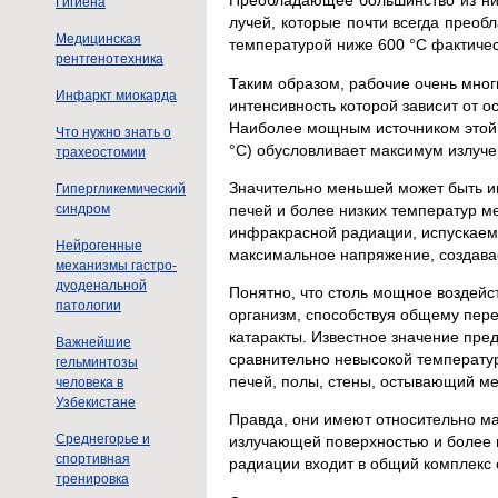
Преобладающее большинство из них
Гигиена
лучей, которые почти всегда прео
Медицинская
температурой ниже 600 °С фактичес
рентгенотехника
Таким образом, рабочие очень мног
Инфаркт миокарда
интенсивность которой зависит от 
Наиболее мощным источником этой 
Что нужно знать о
°С) обусловливает максимум излучен
трахеостомии
Значительно меньшей может быть и
Гипергликемический
печей и более низких температур ме
синдром
инфракрасной радиации, испускаем
Нейрогенные
максимальное напряжение, создав
механизмы гастро-
дуоденальной
Понятно, что столь мощное воздейс
патологии
организм, способствуя общему пере
катаракты. Известное значение пре
Важнейшие
сравнительно невысокой температур
гельминтозы
печей, полы, стены, остывающий ме
человека в
Узбекистане
Правда, они имеют относительно ма
Среднегорье и
излучающей поверхностью и более 
спортивная
радиации входит в общий комплекс 
тренировка