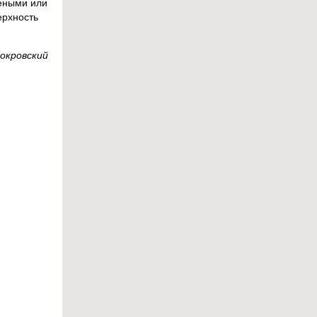
леными или
ерхность
Покровский