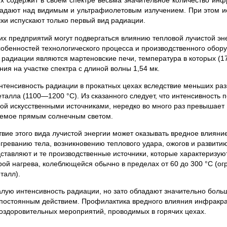
 содержит в своем спектре весьма значительное количество ин
бладают над видимым и ультрафиолетовым излучением. При этом и
ки испускают только первый вид радиации.
их предприятий могут подвергаться влиянию тепловой лучистой эн
особенностей технологического процесса и производственного обор
радиации являются мартеновские печи, температура в которых (
ия на участке спектра с длиной волны 1,54 мк.
нтенсивность радиации в прокатных цехах вследствие меньших ра
талла (1100—1200 °С). Из сказанного следует, что интенсивность п
ой искусственными источниками, нередко во много раз превышает
аемое прямым солнечным светом.
твие этого вида лучистой энергии может оказывать вредное влияни
греванию тела, возникновению теплового удара, ожогов и развити
дставляют и те производственные источники, которые характеризую
ой нагрева, колеблющейся обычно в пределах от 60 до 300 °С (о
талл).
лую интенсивность радиации, но зато обладают значительно боль
постоянным действием. Профилактика вредного влияния инфракр
оздоровительных мероприятий, проводимых в горячих цехах.