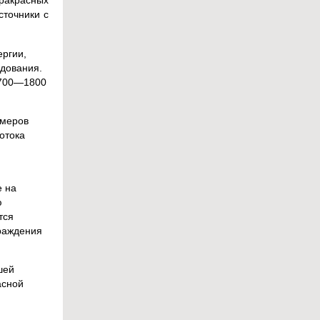
фракрасных
сточники с
ергии,
удования.
1700—1800
змеров
отока
е на
ю
тся
граждения
шей
асной