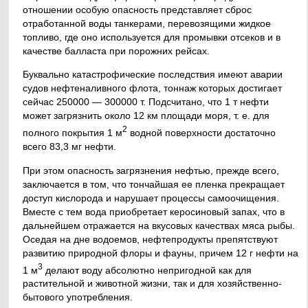
отношении особую опасность представляет сброс
отработанной воды танкерами, перевозящими жидкое
топливо, где оно используется для промывки отсеков и в
качестве балласта при порожних рейсах.
Буквально катастрофические последствия имеют аварии
судов нефтеналивного флота, тоннаж которых достигает
сейчас 250000 — 300000 т. Подсчитано, что 1 т нефти
может загрязнить около 12 км площади моря, т. е. для
2
полного покрытия 1 м
водной поверхности достаточно
всего 83,3 мг нефти.
При этом опасность загрязнения нефтью, прежде всего,
заключается в том, что тончайшая ее пленка прекращает
доступ кислорода и нарушает процессы самоочищения.
Вместе с тем вода приобретает керосиновый запах, что в
дальнейшем отражается на вкусовых качествах мяса рыбы.
Оседая на дне водоемов, нефтепродукты препятствуют
развитию природной флоры и фауны, причем 12 г нефти на
3
1 м
делают воду абсолютно непригодной как для
растительной и животной жизни, так и для хозяйственно-
бытового употребления.