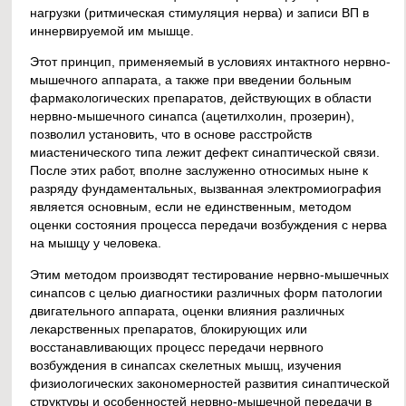
нагрузки (ритмическая стимуляция нерва) и записи ВП в
иннервируемой им мышце.
Этот принцип, применяемый в условиях интактного нервно-
мышечного аппарата, а также при введении больным
фармакологических препаратов, действующих в области
нервно-мышечного синапса (ацетилхолин, прозерин),
позволил установить, что в основе расстройств
миастенического типа лежит дефект синаптической связи.
После этих работ, вполне заслуженно относимых ныне к
разряду фундаментальных, вызванная электромиография
является основным, если не единственным, методом
оценки состояния процесса передачи возбуждения с нерва
на мышцу у человека.
Этим методом производят тестирование нервно-мышечных
синапсов с целью диагностики различных форм патологии
двигательного аппарата, оценки влияния различных
лекарственных препаратов, блокирующих или
восстанавливающих процесс передачи нервного
возбуждения в синапсах скелетных мышц, изучения
физиологических закономерностей развития синаптической
структуры и особенностей нервно-мышечной передачи в