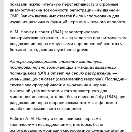
показали исключительную перспективность и огромные
диагностические возможности регистрации «вызванной»
ЭМГ. Запись вызванных ответов была использована для
изучения различных функций нервно-мышечного аппарата.
А. М. Harvey и соавт. (1941) зарегистрировали
электрическую активность мышц человека при ритмическом
раздражении нерва импульсами определенной частоты у
больных, страдающих myasthenia gravis.
Авторы зафиксировали снижение амплитуды
последовательно возникающих в мышцах вызванных
потенциалов (ВП) в ответ на серию раздражений
—
уменьшающийся ответ (decrementing response). Последний
служил электрографическим выражением нервно-
мышечной утомляемости и того характерного для
миастении явления, которое было описано Jolly (1845) при
раздражении нерва фарадическим током как феномен
ослабления мышечного сокращения.
Работы А. М. Harvey и соавт. явились первыми
клиническими исследованиями, в которых были
использованы комбинация своеобразной функциональной