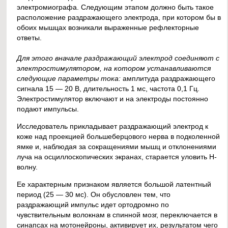
электромиографа. Следующим этапом должно быть такое
расположение раздражающего электрода, при котором бы в
обоих мышцах возникали выраженные рефлекторные
ответы.
Для этого вначале раздражающий электрод соединяют с
электростимулятором, на котором устанавливаются
следующие параметры тока:
амплитуда раздражающего
сигнала 15 — 20 В, длительность 1 мс, частота 0,1 Гц.
Электростимулятор включают и на электроды постоянно
подают импульсы.
Исследователь прикладывает раздражающий электрод к
коже над проекцией большеберцового нерва в подколенной
ямке и, наблюдая за сокращениями мышц и отклонениями
луча на осциллоскопических экранах, старается уловить Н-
волну.
Ее характерным признаком является большой латентный
период (25 — 30 мс). Он обусловлен тем, что
раздражающий импульс идет ортодромно по
чувствительным волокнам в спинной мозг, переключается в
синапсах на мотонейроны, активирует их, результатом чего