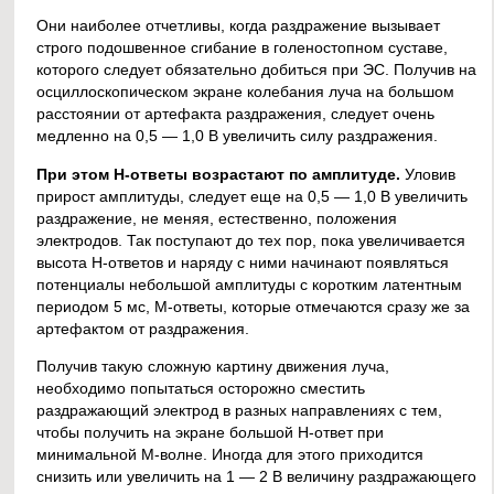
Они наиболее отчетливы, когда раздражение вызывает
строго подошвенное сгибание в голеностопном суставе,
которого следует обязательно добиться при ЭС. Получив на
осциллоскопическом экране колебания луча на большом
расстоянии от артефакта раздражения, следует очень
медленно на 0,5 — 1,0 В увеличить силу раздражения.
При этом Н-ответы возрастают по амплитуде.
Уловив
прирост амплитуды, следует еще на 0,5 — 1,0 В увеличить
раздражение, не меняя, естественно, положения
электродов. Так поступают до тех пор, пока увеличивается
высота Н-ответов и наряду с ними начинают появляться
потенциалы небольшой амплитуды с коротким латентным
периодом 5 мс, М-ответы, которые отмечаются сразу же за
артефактом от раздражения.
Получив такую сложную картину движения луча,
необходимо попытаться осторожно сместить
раздражающий электрод в разных направлениях с тем,
чтобы получить на экране большой Н-ответ при
минимальной М-волне. Иногда для этого приходится
снизить или увеличить на 1 — 2 В величину раздражающего