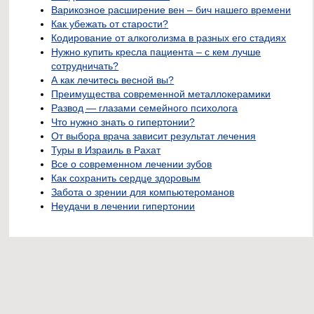
Варикозное расширение вен – бич нашего времени
Как убежать от старости?
Кодирование от алкоголизма в разных его стадиях
Нужно купить кресла пациента – с кем лучше
сотрудничать?
А как лечитесь весной вы?
Преимущества современной металлокерамики
Развод — глазами семейного психолога
Что нужно знать о гипертонии?
От выбора врача зависит результат лечения
Туры в Израиль в Рахат
Все о современном лечении зубов
Как сохранить сердце здоровым
Забота о зрении для компьютероманов
Неудачи в лечении гипертонии