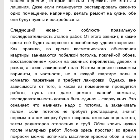
запаса терпения, который позволит пережить все тяготы и
лишения. Даже если планируется реставрировать какое-то
одно помещение, например, делать ремонт на кухне, обе
они будут нужны и востребованы.
Следующий нюанс – соблюсти правильную
последовательность этапов работ. От этого зависит, в какие
сроки всё будет завершено к всеобщему удовлетворению.
Как правило, во время косметического обновления
квартиры занимаются побелкой потолка, поклейкой обоев,
восстановлением краски на оконных переплетах, дверях и
рамах, а также лакировкой пола. В этом перечне возможны
варианты, в частности, не в каждой квартире полы в
комнатах паркетные и требуют лакировки. Однако, вне
зависимости от того, в каком из помещений проводятся
работы, пусть это даже ремонт ванной комнаты,
последовательность должна быть единая – сверху вниз. Это
означает, что начинать надо с потолка, а заканчивать
полом. Если потолок не требует реставрации, значит
первым этапом сверху будет покраска оконных переплетов,
затем радиаторов отопления и труб. Обои клеить нужно
после малярных работ. Логика здесь простая: во время
покраски можно испачкать масляной краской обои и если