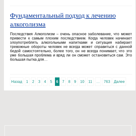
Фундаментальный подход к лечению
алкоголизма
Последствия Алкоголизм – очень опасное заболевание, что может
привести к самым плохим последствием. Когда человек начинает
злоупотреблять алкогольными напитками и ситуация набирает
тревожные обороты человек не всегда может справиться с данной
бедой самостоятельно, более того, он не всегда понимает, что это
уже большая проблема и вряд ли он сможет остановиться сам. Это
большая пытка для…
Назад
1
2
3
4
5
6
7
8
9
10
11
…
763
Далее