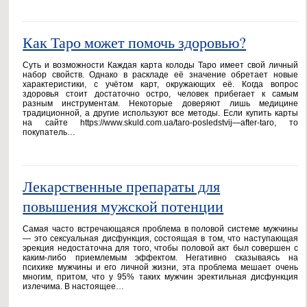
Как Таро может помочь здоровью?
Суть и возможности Каждая карта колоды Таро имеет свой личный
набор свойств. Однако в раскладе её значение обретает новые
характеристики, с учётом карт, окружающих её. Когда вопрос
здоровья стоит достаточно остро, человек прибегает к самым
разным инструментам. Некоторые доверяют лишь медицине
традиционной, а другие используют все методы. Если купить карты
на сайте https://www.skuld.com.ua/taro-posledstvij—after-taro, то
покупатель…
Лекарственные препараты для
повышения мужской потенции
Самая часто встречающаяся проблема в половой системе мужчины
— это сексуальная дисфункция, состоящая в том, что наступающая
эрекция недостаточна для того, чтобы половой акт был совершен с
каким-либо приемлемым эффектом. Негативно сказываясь на
психике мужчины и его личной жизни, эта проблема мешает очень
многим, притом, что у 95% таких мужчин эректильная дисфункция
излечима. В настоящее…