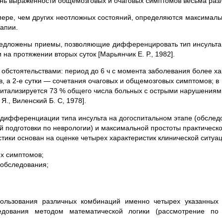
ень выраженности общемозговых и очаговых симптомов весьма раз
мере, чем других неотложных состояний, определяются максимал
апии.
редложены приемы, позволяющие дифференцировать тип инсульта
 на протяжении вторых суток [Марьянчик Е. Р., 1982].
 обстоятельствами: период до 6 ч с момента заболевания более х
, а 2-е сутки — сочетания очаговых и общемозговых симптомов; в
питализируется 73 % общего числа больных с острыми нарушениям
Я., Виленский Б. С, 1978].
 дифференциации типа инсульта на догоспитальном этапе (обслед
подготовки по неврологии) и максимальной простоты практическо
тики основан на оценке четырех характеристик клинической ситуац
их симптомов;
 обследования;
пользования различных комбинаций именно четырех указанных 
едования методом математической логики (рассмотрение по