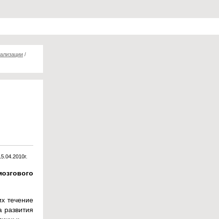
тализации
/
15.04.2010г.
озгового
их течение
а развития