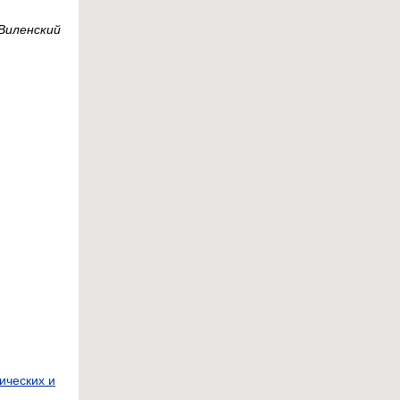
Виленский
ических и