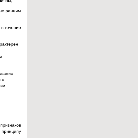
личны;
ьно ранним
 в течение
арактерен
и
ование
го
ии:
признаков
 принципу