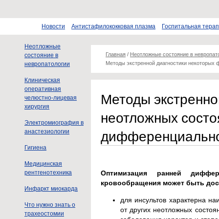
Новости
Антистафилококковая плазма
Госпитальная тера
Неотложные
Главная
/
Неотложные состояние в невропат
состояние в
Методы экстренной диагностики некоторых 
невропатологии
Клиническая
оперативная
Методы экстренно
челюстно-лицевая
хирургия
неотложных состо
Электромиография в
дифференциально
анастезиологии
Гигиена
Медицинская
рентгенотехника
Оптимизация ранней диффер
кровообращения может быть дост
Инфаркт миокарда
для инсультов характерна на
Что нужно знать о
от других неотложных состоя
трахеостомии