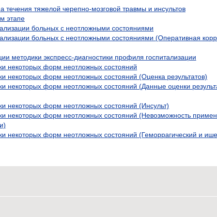
иа течения тяжелой черепно-мозговой травмы и инсультов
ом этапе
ализации больных с неотложными состояниями
ализации больных с неотложными состояниями (Оперативная кор
ции методики экспресс-диагностики профиля госпитализации
ки некоторых форм неотложных состояний
ки некоторых форм неотложных состояний (Оценка результатов)
ки некоторых форм неотложных состояний (Данные оценки результ
ки некоторых форм неотложных состояний (Инсульт)
ики некоторых форм неотложных состояний (Невозможность приме
и)
ки некоторых форм неотложных состояний (Геморрагический и иш