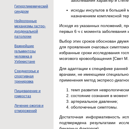
заболевания характер и степ
Гипергликемический
исходы инсультов в большей 
синдром
назначением комплексной тер
Нейрогенные
Исходя из указанных положений, п
механизмы гастро-
первых 6 ч с момента заболевания и
дуоденальной
патологии
Выбор этих сроков обоснован двумя
Важнейшие
для проявления очаговых симптомов
гельминтозы
избранные сроки исследования гос
человека в
мозгового кровообращения [Свет М. 
Узбекистане
Для адаптации к специфике ранней
Среднегорье и
врачами, не имеющими специальной 
спортивная
применения метод экспресс-диагнос
тренировка
темп развития неврологическ
Пищеварение и
состояние сознания в момент
гомеостаз
артериальное давление;
Лечение ожогов и
оболочечные симптомы.
отморожений
Достаточная информативность ис
подтверждена результатами иссл
бинарных факторов).