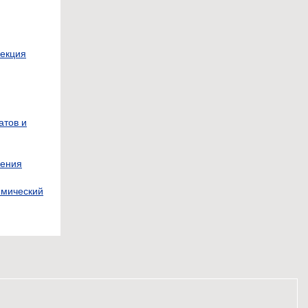
рекция
атов и
нения
емический