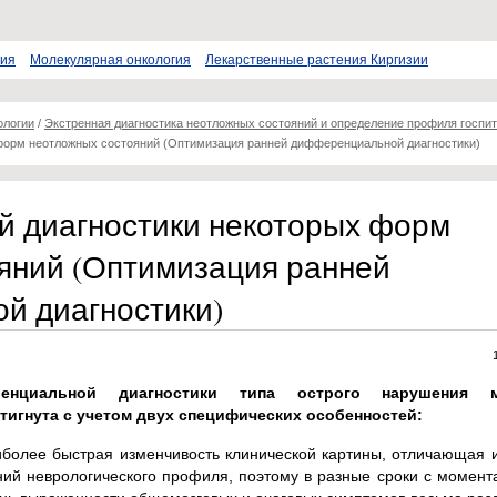
пия
Молекулярная онкология
Лекарственные растения Киргизии
ологии
/
Экстренная диагностика неотложных состояний и определение профиля госпи
форм неотложных состояний (Оптимизация ранней дифференциальной диагностики)
й диагностики некоторых форм
яний (Оптимизация ранней
й диагностики)
енциальной диагностики типа острого нарушения м
игнута с учетом двух специфических особенностей:
иболее быстрая изменчивость клинической картины, отличающая 
ний неврологического профиля, поэтому в разные сроки с момент