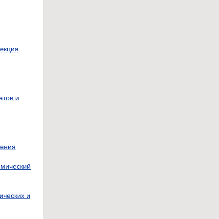
рекция
атов и
нения
емический
ических и