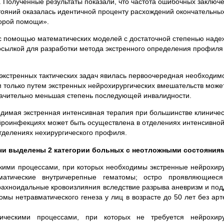
. Полученные результаты показали, что частота ошибочных заключ
ояний оказалась идентичной проценту расхождений окончательны
корой помощи».
 с помощью математических моделей с достаточной степенью наде
осылкой для разработки метода экстренного определения профиля
экстренных тактических задач явилась первоочередная необходим
 только путем экстренных нейрохирургических вмешательств може
начительно меньшая степень последующей инвалидности.
ходимая экстренная интенсивная терапия при большинстве клиниче
ейроинфекциях может быть осуществлена в отделениях интенсивно
тделениях нехирургического профиля.
ачи выделены 2 категории больных с неотложными состояния
кими процессами, при которых необходимы экстренные нейрохир
матические внутричерепные гематомы; остро проявляющиеся
рахноидальные кровоизлияния вследствие разрыва аневризм и по
мы нетравматического генеза у лиц в возрасте до 50 лет без ар
ческими процессами, при которых не требуется нейрохиру