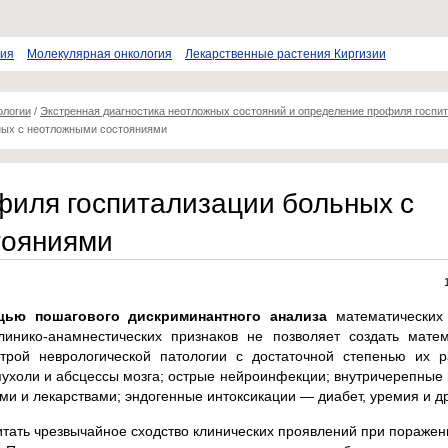
пия
Молекулярная онкология
Лекарственные растения Киргизии
ологии
/
Экстренная диагностика неотложных состояний и определение профиля госпи
ных с неотложными состояниями
иля госпитализации больных с
тояниями
щью пошагового дискриминантного анализа
математических
линико-анамнестических признаков не позволяет создать матем
рой неврологической патологии с достаточной степенью их р
пухоли и абсцессы мозга; острые нейроинфекции; внутричерепные
и и лекарствами; эндогенные интоксикации — диабет, уремия и др
итать чрезвычайное сходство клинических проявлений при поражен