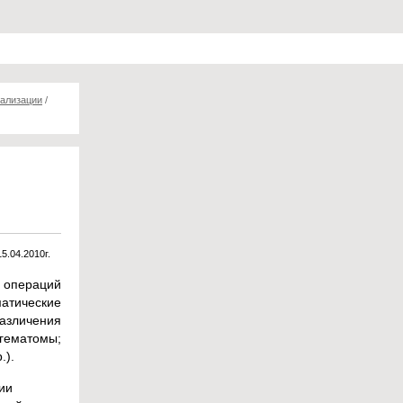
тализации
/
15.04.2010г.
 операций
атические
азличения
 гематомы;
.).
ии