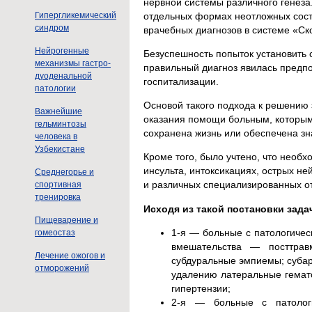
нервной системы различного генеза
отдельных формах неотложных сост
Гипергликемический
синдром
врачебных диагнозов в системе «С
Нейрогенные
Безуспешность попыток установить
механизмы гастро-
правильный диагноз явилась предп
дуоденальной
госпитализации.
патологии
Основой такого подхода к решению 
Важнейшие
оказания помощи больным, которым
гельминтозы
сохранена жизнь или обеспечена з
человека в
Узбекистане
Кроме того, было учтено, что необ
инсульта, интоксикациях, острых н
Среднегорье и
и различных специализированных о
спортивная
тренировка
Исходя из такой постановки зад
Пищеварение и
1-я — больные с патологичес
гомеостаз
вмешательства — посттрав
Лечение ожогов и
субдуральные эмпиемы; суба
отморожений
удалению латеральные гемато
гипертензии;
2-я — больные с патологи