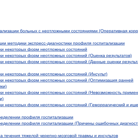
ализации больных с неотложными состояниями (Оперативная кор
ции методики экспресс-диагностики профиля госпитализации
ки некоторых форм неотложных состояний
ки некоторых форм неотложных состояний (Оценка результатов)
ки некоторых форм неотложных состояний (Данные оценки результ
ки некоторых форм неотложных состояний (Инсульт)
ки некоторых форм неотложных состояний (Оптимизация ранней
ки)
ики некоторых форм неотложных состояний (Невозможность приме
и)
ки некоторых форм неотложных состояний (Геморрагический и иш
ределении профиля госпитализации
ределении профиля госпитализации (Причины ошибочных диагност
иа течения тяжелой черепно-мозговой травмы и инсультов