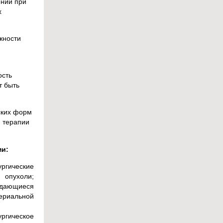
ений при
х
жности
ость
т быть
ских форм
й терапии
ми:
ургические
 опухоли;
ддающиеся
териальной
ргическое