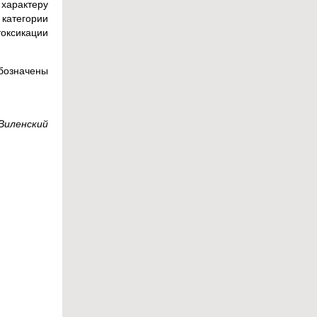
характеру
категории
токсикации
обозначены
Виленский