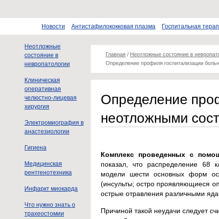
Новости
Антистафилококковая плазма
Госпитальная тера
Неотложные
Главная
/
Неотложные состояние в невропат
состояние в
Определение профиля госпитализации боль
невропатологии
Клиническая
оперативная
Определение проф
челюстно-лицевая
хирургия
неотложными сос
Электромиография в
анастезиологии
Гигиена
Комплекс проведенных с помо
Медицинская
показал, что распределение 68 к
рентгенотехника
модели шести основных форм ост
(инсульты; остро проявляющиеся о
Инфаркт миокарда
острые отравления различными ядам
Что нужно знать о
Причиной такой неудачи следует сч
трахеостомии