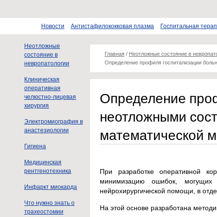
Новости
Антистафилококковая плазма
Госпитальная тера
Неотложные
Главная
/
Неотложные состояние в невропат
состояние в
Определение профиля госпитализации боль
невропатологии
Клиническая
оперативная
Определение проф
челюстно-лицевая
хирургия
неотложными сост
Электромиография в
математической м
анастезиологии
Гигиена
Медицинская
рентгенотехника
При разработке оперативной ко
минимизацию ошибок, могущих 
Инфаркт миокарда
нейрохирургической помощи, в отд
Что нужно знать о
На этой основе разработана методи
трахеостомии