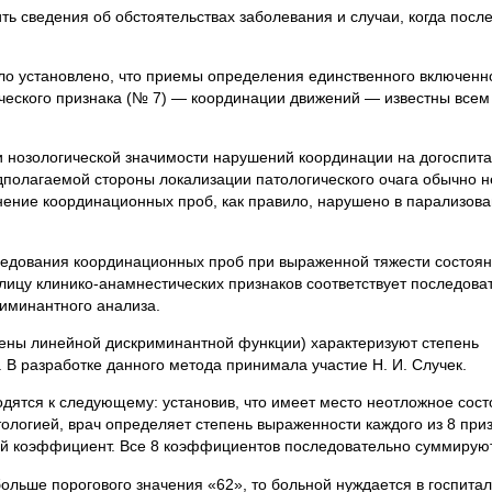
ь сведения об обстоятельствах заболевания и случаи, когда посл
ло установлено, что приемы определения единственного включенно
ческого признака (№ 7) — координации движений — известны всем
и нозологической значимости нарушений координации на догоспит
дполагаемой стороны локализации патологического очага обычно н
лнение координационных проб, как правило, нарушено в парализов
едования координационных проб при выраженной тяжести состоян
лицу клинико-анамнестических признаков соответствует последов
иминантного анализа.
ены линейной дискриминантной функции) характеризуют степень
 В разработке данного метода принимала участие Н. И. Случек.
дятся к следующему: установив, что имеет место неотложное сост
ологией, врач определяет степень выраженности каждого из 8 приз
ий коэффициент. Все 8 коэффициентов последовательно суммирую
ольше порогового значения «62», то больной нуждается в госпитал