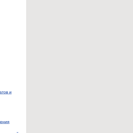
атов и
нения