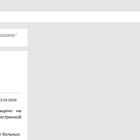
тализации
/
15.04.2010г.
ращено на
кстренной
я больных.