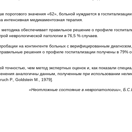
 порогового значения «62», больной нуждается в госпитализации
на интенсивная медикаментозная терапия.
о методика обеспечивает правильное решение о профиле госпитал
ой неврологической патологии в 76,5 % случаев.
пробации на контингенте больных с верифицированным диагнозом,
правильные решения о профиле госпитализации получены в 79% 
ей точностью, чем метод экспертных оценок и, как показали специ
именения аналогичны данным, полученным при использовании нел
ch P., Goldstein М., 1979].
«Неотложные состояние в невропатологии», Б.С.