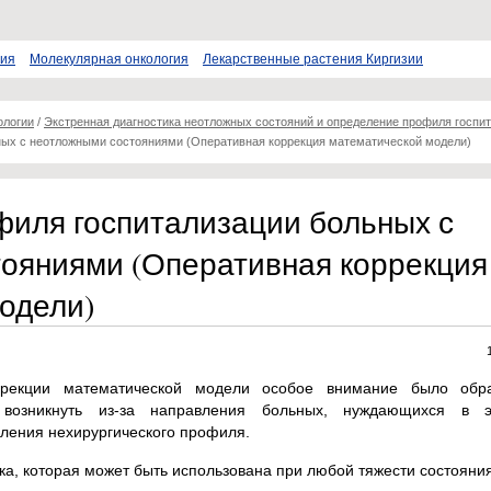
пия
Молекулярная онкология
Лекарственные растения Киргизии
ологии
/
Экстренная диагностика неотложных состояний и определение профиля госпи
ных с неотложными состояниями (Оперативная коррекция математической модели)
иля госпитализации больных с
ояниями (Оперативная коррекция
одели)
ррекции математической модели особое внимание было об
возникнуть из-за направления больных, нуждающихся в э
еления нехирургического профиля.
ка, которая может быть использована при любой тяжести состояни