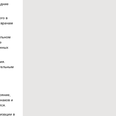
едние
го в
 врачам
альном
е
анных
ия.
ательным
ояние,
наков и
тся.
изации в