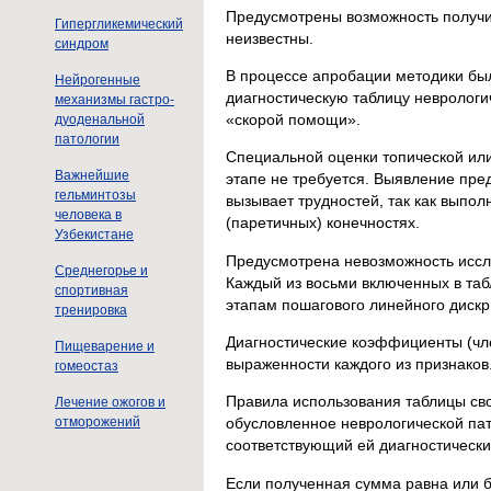
Предусмотрены возможность получит
Гипергликемический
неизвестны.
синдром
В процессе апробации методики бы
Нейрогенные
диагностическую таблицу неврологи
механизмы гастро-
«скорой помощи».
дуоденальной
патологии
Специальной оценки топической ил
Важнейшие
этапе не требуется. Выявление пре
гельминтозы
вызывает трудностей, так как выпо
человека в
(паретичных) конечностях.
Узбекистане
Предусмотрена невозможность иссл
Среднегорье и
Каждый из восьми включенных в таб
спортивная
этапам пошагового линейного дискр
тренировка
Диагностические коэффициенты (чл
Пищеварение и
выраженности каждого из признаков.
гомеостаз
Правила использования таблицы сво
Лечение ожогов и
отморожений
обусловленное неврологической пат
соответствующий ей диагностическ
Если полученная сумма равна или б