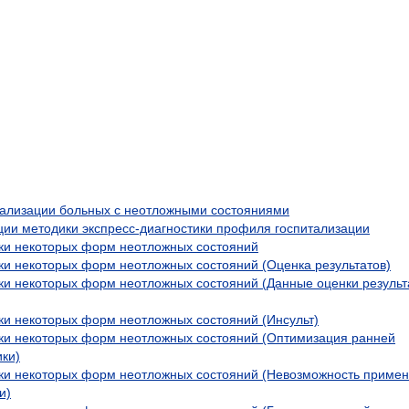
ализации больных с неотложными состояниями
ции методики экспресс-диагностики профиля госпитализации
ки некоторых форм неотложных состояний
ки некоторых форм неотложных состояний (Оценка результатов)
ки некоторых форм неотложных состояний (Данные оценки результ
ки некоторых форм неотложных состояний (Инсульт)
ки некоторых форм неотложных состояний (Оптимизация ранней
ки)
ики некоторых форм неотложных состояний (Невозможность приме
и)