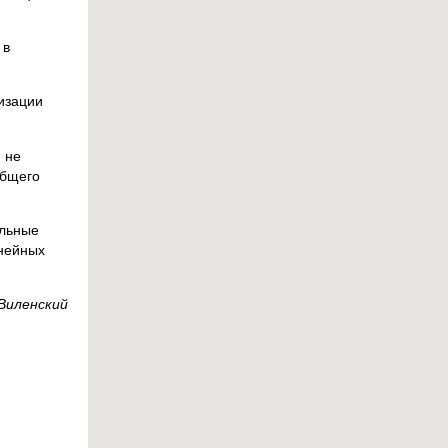
 в
изации
 не
общего
альные
инейных
Виленский