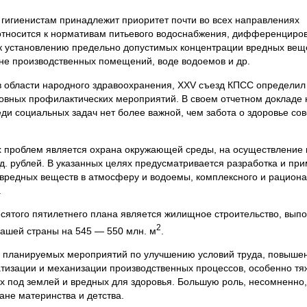
м гигиенистам принадлежит приоритет почти во всех направлениях
 относится к нормативам питьевого водоснабжения, дифференцир
к установлению предельно допустимых концентрации вредных веще
не производственных помещений, воде водоемов и др.
в области народного здравоохранения, XXV съезд КПСС определил 
овных профилактических мероприятий. В своем отчетном докладе 
еди социальных задач нет более важной, чем забота о здоровье сов
х проблем является охрана окружающей среды, на осуществление 
д. рублей. В указанных целях предусматривается разработка и пр
 вредных веществ в атмосферу и водоемы, комплексного и рациона
.
сятого пятилетнего плана является жилищное строительство, вып
2
нашей страны на 545 — 550 млн. м
.
е планируемых мероприятий по улучшению условий труда, повыше
атизации и механизации производственных процессов, особенно тя
 под землей и вредных для здоровья. Большую роль, несомненно
ане материнства и детства.