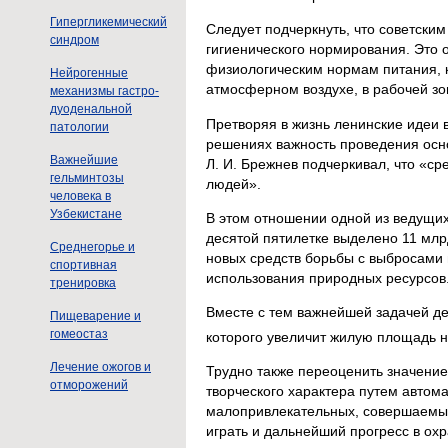
Гипергликемический
Следует подчеркнуть, что советски
синдром
гигиенического нормирования. Это
физиологическим нормам питания, 
Нейрогенные
атмосферном воздухе, в рабочей зо
механизмы гастро-
дуоденальной
Претворяя в жизнь ленинские идеи 
патологии
решениях важность проведения осн
Важнейшие
Л. И. Брежнев подчеркивал, что «ср
гельминтозы
людей».
человека в
Узбекистане
В этом отношении одной из ведущи
десятой пятилетке выделено 11 млр
Среднегорье и
новых средств борьбы с выбросами
спортивная
использования природных ресурсов
тренировка
Вместе с тем важнейшей задачей де
Пищеварение и
гомеостаз
которого увеличит жилую площадь 
Лечение ожогов и
Трудно также переоценить значени
отморожений
творческого характера путем автом
малопривлекательных, совершаемых
играть и дальнейший прогресс в охр