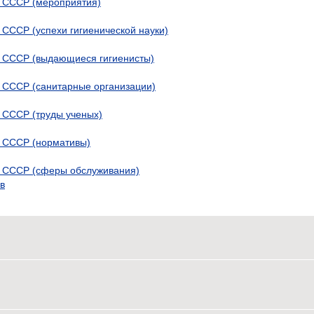
в СССР (мероприятия)
в СССР (успехи гигиенической науки)
 в СССР (выдающиеся гигиенисты)
в СССР (санитарные организации)
в СССР (труды ученых)
в СССР (нормативы)
 в СССР (сферы обслуживания)
в