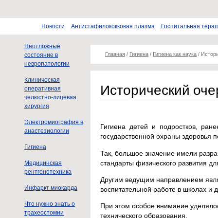
Новости
Антистафилококковая плазма
Госпитальная тера
Неотложные
Главная
/
Гигиена
/
Гигиена как наука
/
Истори
состояние в
невропатологии
Клиническая
Исторический очер
оперативная
челюстно-лицевая
хирургия
Электромиография в
Гигиена детей и подростков, ран
анастезиологии
государственной охраны здоровья 
Гигиена
Так, большое значение имели разр
стандарты физического развития дл
Медицинская
рентгенотехника
Другим ведущим направлением явля
Инфаркт миокарда
воспитательной работе в школах и д
Что нужно знать о
При этом особое внимание уделялос
трахеостомии
технического образования.