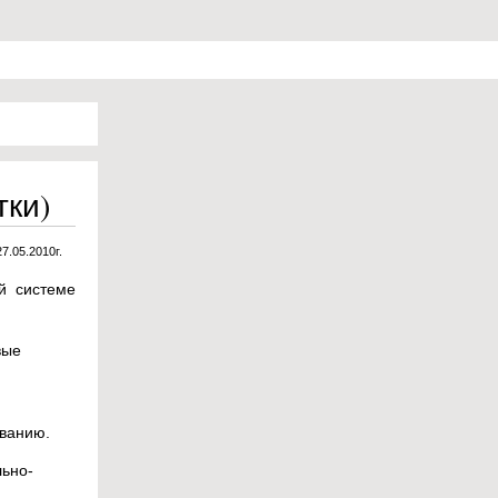
тки)
27.05.2010г.
й системе
вые
ованию.
льно-