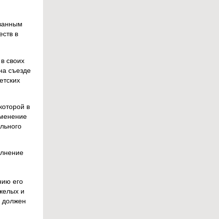
ованным
ств в
в своих
на съезде
етских
которой в
именение
льного
олнение
нию его
желых и
, должен