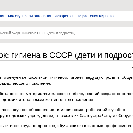
пия
Молекулярная онкология
Лекарственные растения Киргизии
ческий очерк: гигиена в СССР (дети и подростки)
к: гигиена в СССР (дети и подрос
ее именуемая школьной гигиеной, играет ведущую роль в обще
подрастающего поколения.
аботанные по материалам массовых обследований возрастно-поло
я детских и юношеских контингентов населения.
лось научное обоснование гигиенических требований к учебно-
ругих детских учреждениях, а также к их благоустройству и оборуд
ь гигиене труда подростков, обучавшихся в системе профессиона