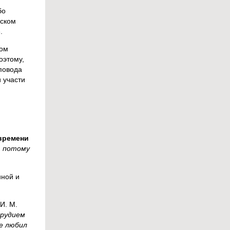
бо
сском
.
ком
оэтому,
повода
 участи
 времени
, потому
нной и
И. М.
орудием
е любил