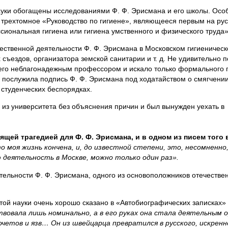
ауки обогащены исследованиями Ф. Ф. Эрисмана и его школы. Осо
 трехтомное «Руководство по гигиене», являющееся первым на ру
ссиональная гигиена или гигиена умственного и физического труда»
ественной деятельности Ф. Ф. Эрисмана в Московском гигиеничес
 съездов, организатора земской санитарии и т. д. Не удивительно п
 его неблагонадежным профессором и искало только формального 
 послужила подпись Ф. Ф. Эрисмана под ходатайством о смягчении
 студенческих беспорядках.
ен из университета без объяснения причин и был вынужден уехать в
ящей трагедией для Ф. Ф. Эрисмана, и в одном из писем того
о моя жизнь кончена, и, до известной степени, это, несомненно
 деятельность в Москве, можно только один раз».
тельности Ф. Ф. Эрисмана, одного из основоположников отечестве
той науки очень хорошо сказано в «Автобиографических записках» 
твовала лишь номинально, а в его руках она стала деятельным 
четов и язв… Он из швейцарца превратился в русского, искренн