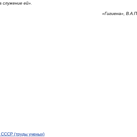
а служение ей».
«Гигиена», В.А.
в СССР (труды ученых)