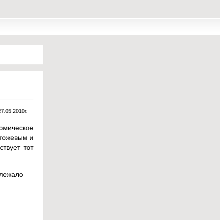
27.05.2010г.
омическое
огожевым и
ствует тот
длежало