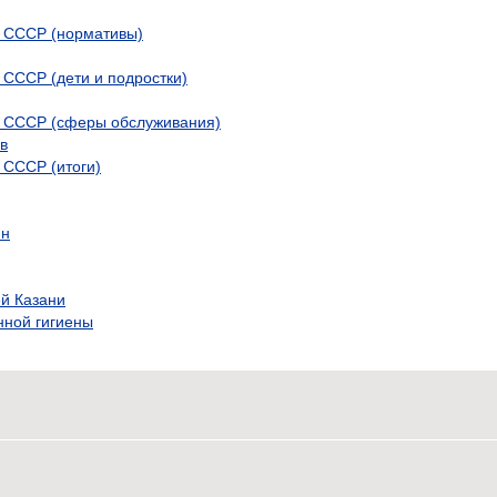
в СССР (нормативы)
в СССР (дети и подростки)
 в СССР (сферы обслуживания)
в
в СССР (итоги)
ин
й Казани
ной гигиены