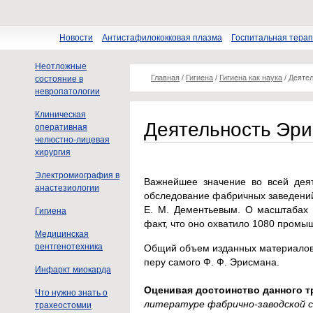
Новости
Антистафилококковая плазма
Госпитальная тера
Неотложные
Главная
/
Гигиена
/
Гигиена как наука
/
Деяте
состояние в
невропатологии
Клиническая
Деятельность Эр
оперативная
челюстно-лицевая
хирургия
Электромиография в
Важнейшее значение во всей дея
анастезиологии
обследование фабричных заведений
Е. М. Дементьевым. О масштабах э
Гигиена
факт, что оно охватило 1080 промы
Медицинская
рентгенотехника
Общий объем изданных материалов с
перу самого Ф. Ф. Эрисмана.
Инфаркт миокарда
Оценивая достоинство данного тр
Что нужно знать о
литературе фабрично-заводской
трахеостомии