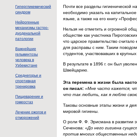
Почти все разделы гигиенической н
Гипергликемический
необходимо указать на капитальное
синдром
языке, а также на его книгу «Профе
Нейрогенные
механизмы гастро-
Нельзя не отметить и огромной общ
дуоденальной
обществе как участника Пироговских
патологии
что царское правительство считало
для расправы с ним. Таким поводом
Важнейшие
студентов, участвовавших в крупных
гельминтозы
человека в
В результате в 1896 г. он был увол
Узбекистане
Швейцарию.
Среднегорье и
спортивная
Эта перемена в жизни была насто
тренировка
он писал:
«Мне часто кажется, чт
что так любить, как я люблю свою
Пищеварение и
гомеостаз
Таковы основные этапы жизни и дея
мировой гигиены.
Лечение ожогов и
отморожений
О роли Ф. Ф. Эрисмана в развитии э
Сеченова:
«До него гигиена сущес
против многих общественных недо