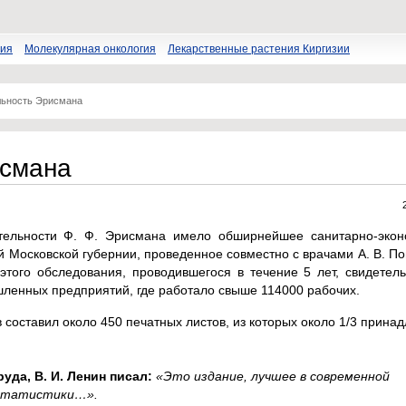
пия
Молекулярная онкология
Лекарственные растения Киргизии
льность Эрисмана
исмана
тельности Ф. Ф. Эрисмана имело обширнейшее санитарно-экон
 Московской губернии, проведенное совместно с врачами А. В. П
того обследования, проводившегося в течение 5 лет, свидетель
шленных предприятий, где работало свыше 114000 рабочих.
оставил около 450 печатных листов, из которых около 1/3 прина
уда, В. И. Ленин писал:
«Это издание, лучшее в современной
 статистики…».